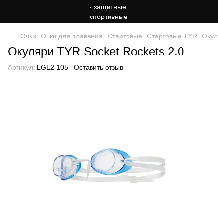
Очки
Очки для плавания
Стартовые
Стартовые TYR
Окул
Окуляри TYR Socket Rockets 2.0
Артикул:
LGL2-105
Оставить отзыв