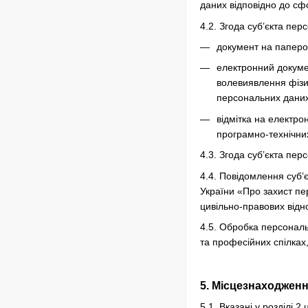
даних відповідно до сф
4.2. Згода суб’єкта пе
документ на паперов
електронний докумен
волевиявлення фізи
персональних даних
відмітка на електро
програмно-технічни
4.3. Згода суб’єкта пе
4.4. Повідомлення суб’
України «Про захист пе
цивільно-правових відн
4.5. Обробка персональн
та професійних спілках,
5. Місцезнаходжен
5.1. Вказані у розділі