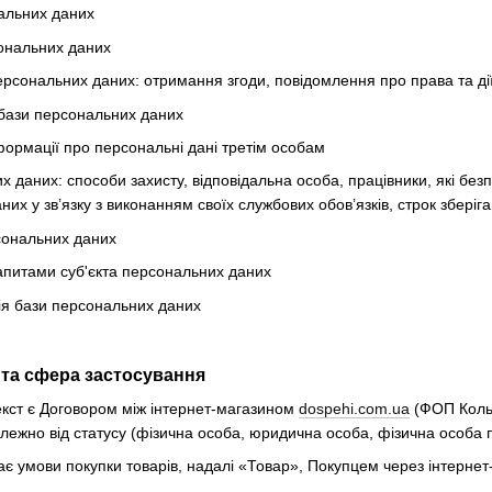
альних даних
ональних даних
рсональних даних: отримання згоди, повідомлення про права та ді
бази персональних даних
формації про персональні дані третім особам
х даних: способи захисту, відповідальна особа, працівники, які бе
их у зв’язку з виконанням своїх службових обов’язків, строк збері
сональних даних
апитами суб'єкта персональних даних
ія бази персональних даних
я та сфера застосування
екст є Договором між інтернет-магазином
dospehi.com.ua
(ФОП Колья
алежно від статусу (фізична особа, юридична особа, фізична особа 
чає умови покупки товарів, надалі «Товар», Покупцем через інтерне