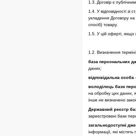
1.3. Договір є публічним
1.4. У відповідності з
укладення Договору на 
спосіб) товару.
1.5. У цій оферті, якщо
1.2. Визначення терміні
база персональних д
даних;
відповідальна особа
—
володілець бази пер
на обробку цих даних, 
інше не визначено зако
Державний реєстр ба
зареєстровані бази пер
загальнодоступні дж
інформації, які містят