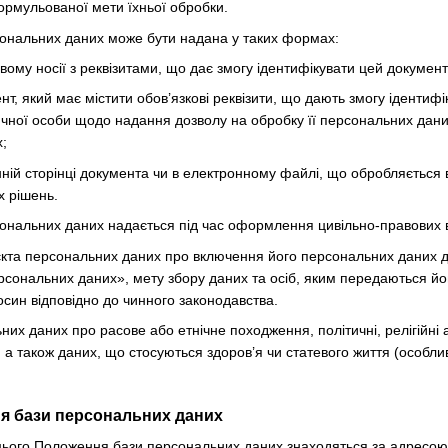
ормульованої мети їхньої обробки.
рсональних даних може бути надана у таких формах:
ому носії з реквізитами, що дає змогу ідентифікувати цей документ 
т, який має містити обов’язкові реквізити, що дають змогу ідентиф
чної особи щодо надання дозволу на обробку її персональних даних
;
нній сторінці документа чи в електронному файлі, що обробляється 
х рішень.
рсональних даних надається під час оформлення цивільно-правових в
єкта персональних даних про включення його персональних даних д
рсональних даних», мету збору даних та осіб, яким передаються йо
осин відповідно до чинного законодавства.
их даних про расове або етнічне походження, політичні, релігійні 
 а також даних, що стосуються здоров’я чи статевого життя (особлив
ня бази персональних даних
 2 цього Положення бази персональних даних знаходяться за адресо