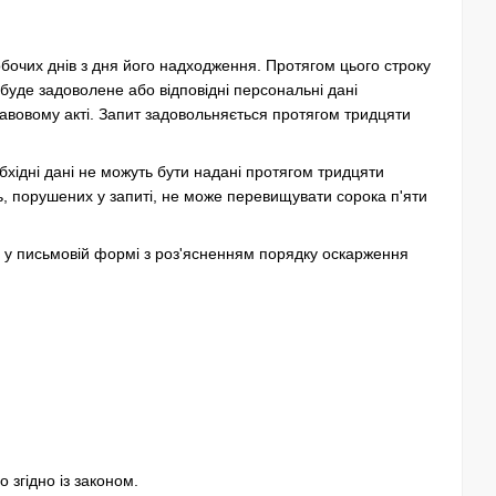
бочих днів з дня його надходження. Протягом цього строку
буде задоволене або відповідні персональні дані
равовому акті. Запит задовольняється протягом тридцяти
обхідні дані не можуть бути надані протягом тридцяти
, порушених у запиті, не може перевищувати сорока п'яти
т, у письмовій формі з роз'ясненням порядку оскарження
 згідно із законом.