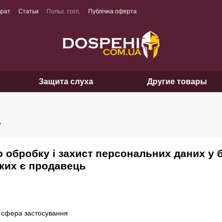
врат
Статьи
Польз. согл.
Публічна оферта
Защита слуха
Другие товары
.
 обробку і захист персональних даних у 
ких є продавець
а сфера застосування