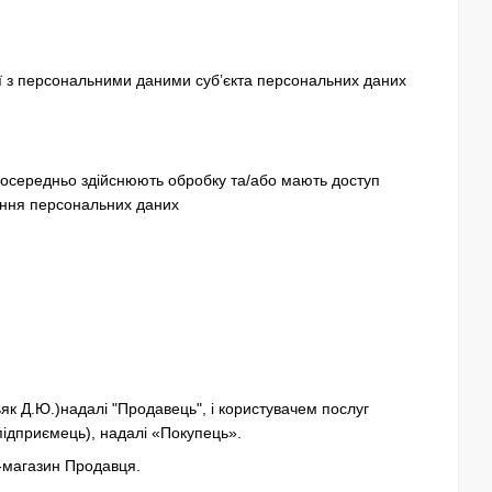
ї з персональними даними суб’єкта персональних даних
зпосередньо здійснюють обробку та/або мають доступ
гання персональних даних
к Д.Ю.)надалі "Продавець", і користувачем послуг
підприємець), надалі «Покупець».
т-магазин Продавця.