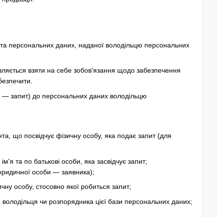
єкта персональних даних, наданої володільцю персональних
овляється взяти на себе зобов'язання щодо забезпечення
безпечити.
лі — запит) до персональних даних володільцю
нта, що посвідчує фізичну особу, яка подає запит (для
'я та по батькові особи, яка засвідчує запит;
юридичної особи — заявника);
зичну особу, стосовно якої робиться запит;
ро володільця чи розпорядника цієї бази персональних даних;