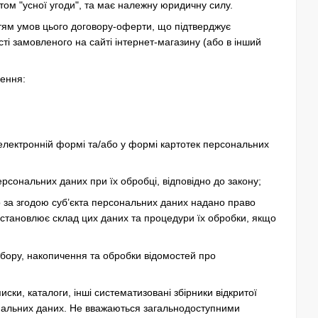
лентом "усної угоди", та має належну юридичну силу.
яттям умов цього договору-оферти, що підтверджує
і замовленого на сайті інтернет-магазину (або в інший
чення:
лектронній формі та/або у формі картотек персональних
ерсональних даних при їх обробці, відповідно до закону;
 за згодою суб’єкта персональних даних надано право
встановлює склад цих даних та процедури їх обробки, якщо
ору, накопичення та обробки відомостей про
иски, каталоги, інші систематизовані збірники відкритої
рсональних даних. Не вважаються загальнодоступними