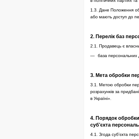
в політичних партіях та
1.3. Дане Положення об
або мають доступ до пе
2. Перелік баз пер
2.1. Продавець є власн
база персональних д
3. Мета обробки п
3.1. Метою обробки пер
розрахунків за придбані
в Україні».
4. Порядок обробки
суб’єкта персонал
4.1. Згода суб’єкта пе