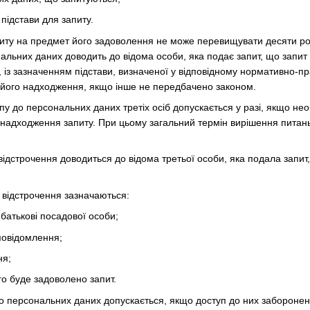
 підстави для запиту.
питу на предмет його задоволення не може перевищувати десяти ро
альних даних доводить до відома особи, яка подає запит, що запит 
 із зазначенням підстави, визначеної у відповідному нормативно-п
 його надходження, якщо інше не передбачено законом.
пу до персональних даних третіх осіб допускається у разі, якщо не
 надходження запиту. При цьому загальний термін вирішення питань
відстрочення доводиться до відома третьої особи, яка подала запи
о відстрочення зазначаються:
 батькові посадової особи;
повідомлення;
ня;
го буде задоволено запит.
до персональних даних допускається, якщо доступ до них заборонено