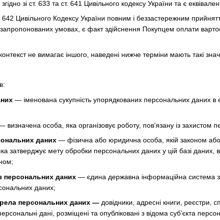
 згідно зі ст. 633 та ст. 641 Цивільного кодексу України та є еквіва
і ст. 642 Цивільного Кодексу України повним і беззастережним прийн
запропонованих умовах, є факт здійснення Покупцем оплати вартост
 контекст не вимагає іншого, наведені нижче терміни мають такі зна
в:
аних
— іменована сукупність упорядкованих персональних даних в е
 визначена особа, яка організовує роботу, пов’язану із захистом п
сональних даних
— фізична або юридична особа, якій законом або
яка затверджує мету обробки персональних даних у цій базі даних, 
ном;
з персональних даних
— єдина державна інформаційна система зб
сональних даних;
ерела персональних даних —
довідники, адресні книги, реєстри, сп
ь персональні дані, розміщені та опубліковані з відома суб’єкта пе