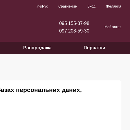
Сравнение
Укр
Рус
Вход
Желания
095 155-37-98
Мой заказ
097 208-59-30
Распродажа
Перчатки
базах персональних даних,