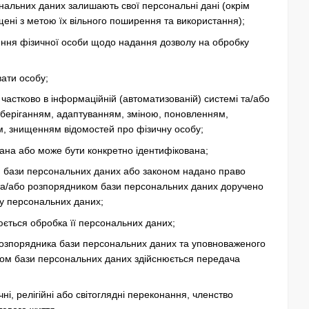
ональних даних залишають свої персональні дані (окрім
щені з метою їх вільного поширення та використання);
ння фізичної особи щодо надання дозволу на обробку
вати особу;
о частково в інформаційній (автоматизованій) системі та/або
 зберіганням, адаптуванням, зміною, поновленням,
, знищенням відомостей про фізичну особу;
ована або може бути конкретно ідентифікована;
м бази персональних даних або законом надано право
 та/або розпорядником бази персональних даних доручено
ту персональних даних;
юється обробка її персональних даних;
 розпорядника бази персональних даних та уповноваженого
ком бази персональних даних здійснюється передача
і, релігійні або світоглядні переконання, членство