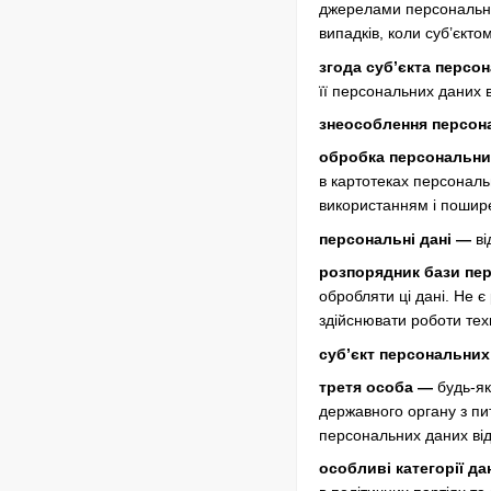
джерелами персональних
випадків, коли суб’єкт
згода суб’єкта персо
її персональних даних 
знеособлення персон
обробка персональни
в картотеках персональ
використанням і пошир
персональні дані —
ві
розпорядник бази пе
обробляти ці дані. Не 
здійснювати роботи тех
суб’єкт персональни
третя особа —
будь-як
державного органу з пи
персональних даних від
особливі категорії д