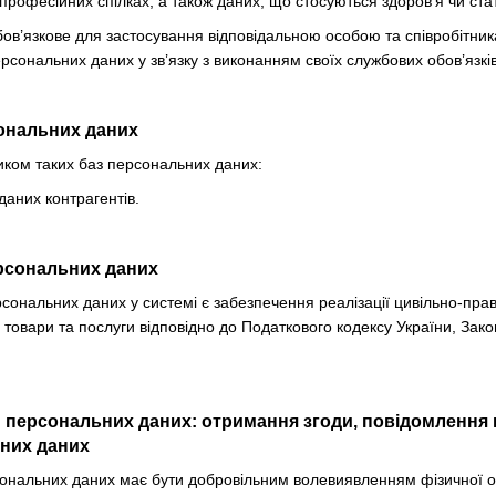
 професійних спілках, а також даних, що стосуються здоров’я чи ста
ов’язкове для застосування відповідальною особою та співробітник
рсональних даних у зв’язку з виконанням своїх службових обов’язків
сональних даних
иком таких баз персональних даних:
аних контрагентів.
ерсональних даних
сональних даних у системі є забезпечення реалізації цивільно-пра
 товари та послуги відповідно до Податкового кодексу України, Зако
 персональних даних: отримання згоди, повідомлення 
ьних даних
рсональних даних має бути добровільним волевиявленням фізичної 