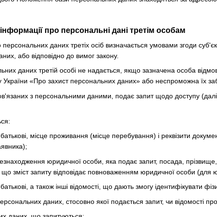
 інформації про персональні дані третім особам
о персональних даних третіх осіб визначається умовами згоди суб'
них, або відповідно до вимог закону.
льних даних третій особі не надається, якщо зазначена особа відм
у України «Про захист персональних даних» або неспроможна їх за
 пов'язаних з персональними даними, подає запит щодо доступу (да
ься:
о батькові, місце проживання (місце перебування) і реквізити докуме
явника);
знаходження юридичної особи, яка подає запит, посада, прізвище, ім
, що зміст запиту відповідає повноваженням юридичної особи (для 
 батькові, а також інші відомості, що дають змогу ідентифікувати фі
персональних даних, стосовно якої подається запит, чи відомості п
их даних, що запитуються;