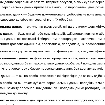
 даних соціальні мережі та інтернет-ресурси, в яких суб’єкт перс
ом персональних даних прямо зазначено, що персональні дані розмі
нальних даних
— будь-яке документоване, добровільне волевиявле
відповідно до сформульованої мети їх обробки;
альних даних
— вилучення відомостей, які дають змогу ідентифіку
х даних —
будь-яка дія або сукупність дій, здійснених повністю аб
них даних, які пов’язані зі збиранням, реєстрацією, накопиченням,
енням (розповсюдженням, реалізацією, передачею), знеособленням
домості чи сукупність відомостей про фізичну особу, яка ідентифік
рсональних даних —
фізична чи юридична особа, якій володільце
є розпорядником бази персональних даних особа, якій володільцем
нічного характеру з базою персональних даних без доступу до зміс
х даних —
фізична особа, стосовно якої відповідно до закону здійсн
а особа, за винятком суб’єкта персональних даних, володільця чи
тань захисту персональних даних, якій володільцем чи розпорядни
повідно до закону;
аних —
персональні дані про расове або етнічне походження, політичн