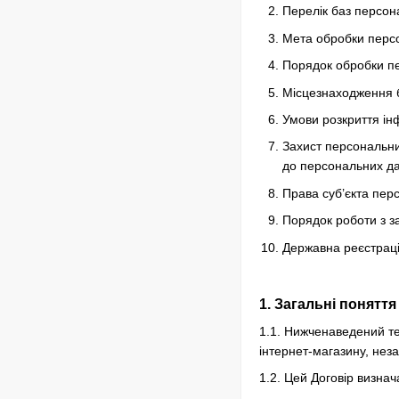
Перелік баз персон
Мета обробки перс
Порядок обробки пе
Місцезнаходження 
Умови розкриття ін
Захист персональни
до персональних дан
Права суб’єкта пер
Порядок роботи з з
Державна реєстрац
1. Загальні понятт
1.1. Нижченаведений т
інтернет-магазину, нез
1.2. Цей Договір визна