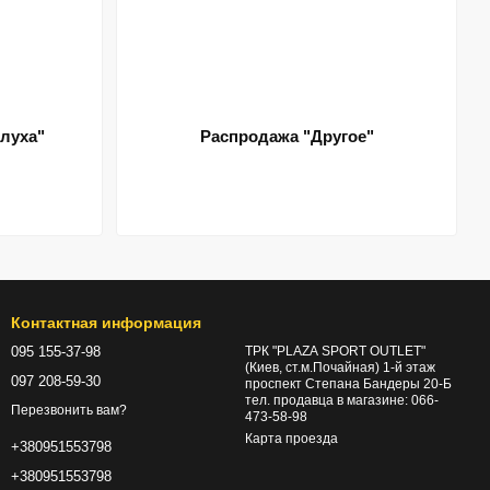
луха"
Распродажа "Другое"
Контактная информация
095 155-37-98
ТРК "PLAZA SPORT OUTLET"
(Киев, ст.м.Почайная) 1-й этаж
097 208-59-30
проспект Степана Бандеры 20-Б
тел. продавца в магазине: 066-
Перезвонить вам?
473-58-98
Карта проезда
+380951553798
+380951553798