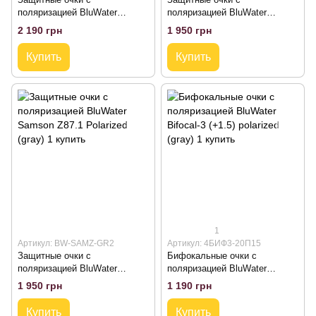
поляризацией BluWater
поляризацией BluWater
Samson-3 Z87.1 Polarized
Samson White Z87.1 Polarized
2 190 грн
1 950 грн
(brown)
(gray)
Купить
Купить
1
Артикул: BW-SAMZ-GR2
Артикул: 4БИФ3-20П15
Защитные очки с
Бифокальные очки с
поляризацией BluWater
поляризацией BluWater
Samson Z87.1 Polarized (gray)
Bifocal-3 (+1.5) polarized (gray)
1 950 грн
1 190 грн
Купить
Купить