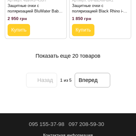
Артикул: 4ВИН3-Ч50П
Артикул: GV-IBEAM-BR2
Защитные очки с
Защитные очки с
поляризацией BluWater Babe
поляризацией Black Rhino i-
Winkelman Edition 3 Polarized
Beamz Polarized Safety
2 950 грн
1 850 грн
(brown)
(brown)
Купить
Купить
Показать еще 20 товаров
Назад
Вперед
1
из 5
095 155-37-98
097 208-59-30
Контактная информация