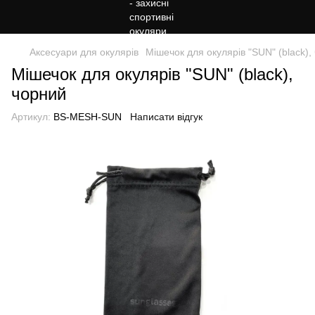
Аксесуари для окулярів
Мішечок для окулярів "SUN" (black),
Мішечок для окулярів "SUN" (black),
чорний
Артикул:
BS-MESH-SUN
Написати відгук