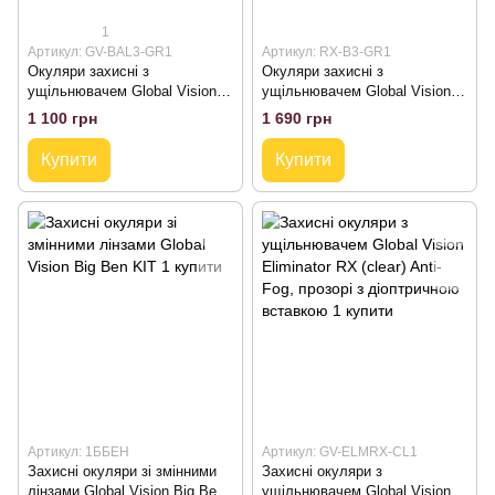
1
Артикул: GV-BAL3-GR1
Артикул: RX-B3-GR1
Окуляри захисні з
Окуляри захисні з
ущільнювачем Global Vision
ущільнювачем Global Vision
Ballistech-3 (smoke) Anti-Fog
Ballistech-3+RX (smoke) Anti-
1 100 грн
1 690 грн
Fog сірі з діоптрійною
вставкою
Купити
Купити
Артикул: 1ББЕН
Артикул: GV-ELMRX-CL1
Захисні окуляри зі змінними
Захисні окуляри з
лінзами Global Vision Big Ben
ущільнювачем Global Vision