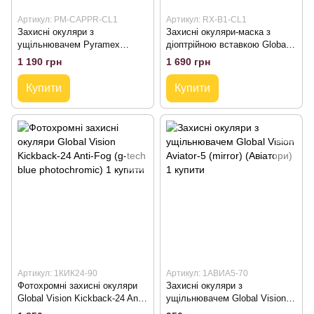
Артикул: PM-CAPPR-CL1
Артикул: RX-B1-CL1
Захисні окуляри з
Захисні окуляри-маска з
ущільнювачем Pyramex
діоптрійною вставкою Global
Cappture PRO Clear (OTG)
Vision Ballistech-1+RX (clear)
1 190 грн
1 690 грн
(insert)
Купити
Купити
Артикул: 1КИК24-90
Артикул: 1АВИА5-70
Фотохромні захисні окуляри
Захисні окуляри з
Global Vision Kickback-24 Anti-
ущільнювачем Global Vision
Fog (g-tech blue photochromic)
Aviator-5 (mirror) (Авіатори)