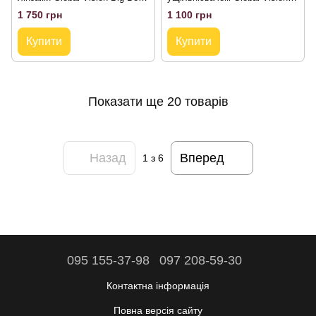
KIT
Eliminator RX (clear) Anti-Fog,
1 750 грн
1 100 грн
прозорі з діоптричною
вставкою
Купити
Купити
Показати ще 20 товарів
Назад
Вперед
1
з 6
095 155-37-98
097 208-59-30
Контактна інформація
Повна версія сайту