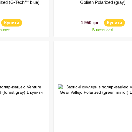
rized (G-Tech™ blue)
Goliath Polarized (gray)
Купити
1 950 грн
Купити
вності
В наявності