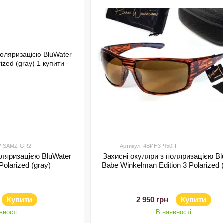
BW-SAMZ-GR2
Артикул: 4ВИН3-Ч50П
оляризацією BluWater
Захисні окуляри з поляризацією Bl
olarized (gray)
Babe Winkelman Edition 3 Polarized 
Купити
2 950 грн
Купити
вності
В наявності