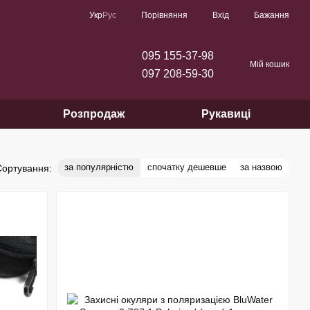
Порівняння
Укр
Рус
Вхід
Бажання
095 155-37-98
Мій кошик
097 208-59-30
Розпродаж
Рукавиці
за популярністю
спочатку дешевше
за назвою
Сортування: