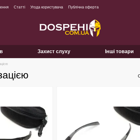
нення
Статті
Угода користувача
Публічна оферта
ів
Захист слуху
Інші товари
ацією
зацією