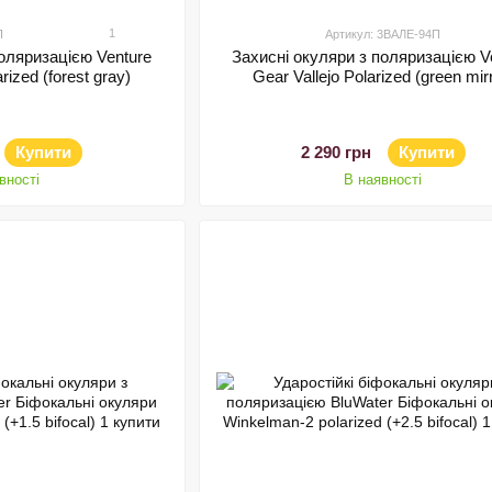
1
П
Артикул: 3ВАЛЕ-94П
поляризацією Venture
Захисні окуляри з поляризацією V
ized (forest gray)
Gear Vallejo Polarized (green mir
Купити
2 290 грн
Купити
вності
В наявності