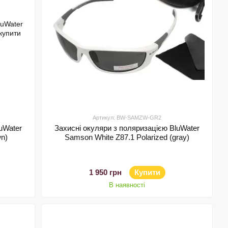
Артикул: BW-SAMZW-GR2
uWater
Захисні окуляри з поляризацією BluWater
wn)
Samson White Z87.1 Polarized (gray)
1 950 грн
Купити
В наявності