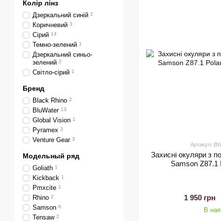
Колір лінз
Дзеркальний синій
2
Коричневий
3
Сірий
14
Темно-зелений
1
Дзеркальний синьо-
зелений
2
Світло-сірий
1
Бренд
Black Rhino
2
BluWater
13
Global Vision
1
Pyramex
3
Venture Gear
3
Артикул: 
Захисні окуляри з п
Модельный ряд
Samson Z87.1 P
Goliath
1
Kickback
1
Pmxcite
1
1 950 грн
Rhino
2
Samson
6
В ная
Tensaw
2