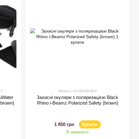
2
Артикул: GV-IBEAM-BR2
uWater
Захисні окуляри з поляризацією Black
(brown)
Rhino i-Beamz Polarized Safety (brown)
1 850 грн
Купити
В наявності