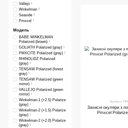
Vallejo
1
Winkelman
5
Seaside
2
Pmxcel
1
Модель
BABE WINKELMAN
Polarized (brown)
1
GOLIATH Polarized (gray)
1
PMXCITE Polarized (gray)
1
RHINOLIDZ Polarized
(gray)
1
TENSAW Polarized (forest
gray)
1
TENSAW Polarized (green
mirror)
1
VALLEJO Polarized (green
mirror)
1
Winkelman-1 (+2.5) Polarize
Артикул: P
(gray)
1
Захисні окуляри з 
Winkelman-2 (+1.5) Polarize
Pmxcel Polarize
(gray)
1
Winkelman-2 (+2.0) Polarize
(gray)
1