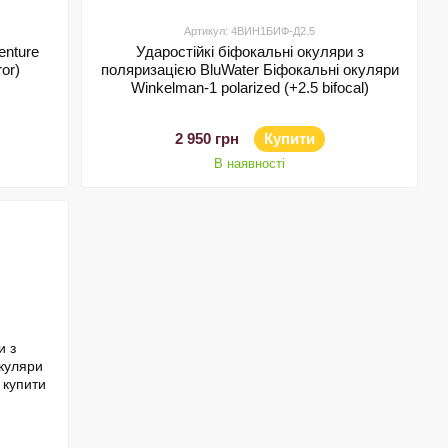
Артикул: 4ВИН1БИФ-Д2.5
enture
Ударостійкі біфокальні окуляри з
ror)
поляризацією BluWater Біфокальні окуляри
Winkelman-1 polarized (+2.5 bifocal)
2 950 грн
Купити
В наявності