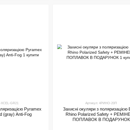
M-XCEL-GR21
Артикул: 4РИНО-20П
поляризацією Pyramex
Захисні окуляри з поляризацією 
d (gray) Anti-Fog
Rhino Polarized Safety + РЕМІ
ПОПЛАВОК В ПОДАРУНОК