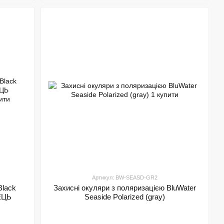
Артикул: BW-SEASD-GR2
Black
Захисні окуляри з поляризацією BluWater
НЕЦЬ
Seaside Polarized (gray)