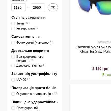
Від Ціна, грн
До Ціна, грн
ОК
Ступінь затемнення
Темні
22
Універсальні
1
Самозатемнення
Артикул:
Фотохромні (хамелеон)
1
Захисні окуляри з 
Дзеркальне покриття
Gear TenSaw Polar
Без дзеркального
покриття
18
Дзеркальні лінзи
4
2 190 грн
Захист від ультрафіолету
В ная
UV400
22
Поляризація проти бліків
Окуляри з поляризацією
22
Підвищена ударостійкість
Протиударний