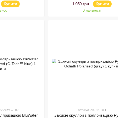
Купити
1 950 грн
Купити
вності
В наявності
W-SEASW-GTB2
Артикул: 2ГОЛИ-20П
оляризацією BluWater
Захисні окуляри з поляризацією P