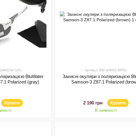
W-SAM3ZW-GR2
Артикул: BW-SAM3Z-BRN2
оляризацією BluWater
Захисні окуляри з поляризацією Bl
.1 Polarized (gray)
Samson-3 Z87.1 Polarized (bro
Купити
2 190 грн
Купити
вності
В наявності