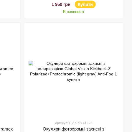
1 950 грн
Купити
В наявності
Артикул: GV-KIKB-CL123
yramex
Окуляри фотохромні захисні з