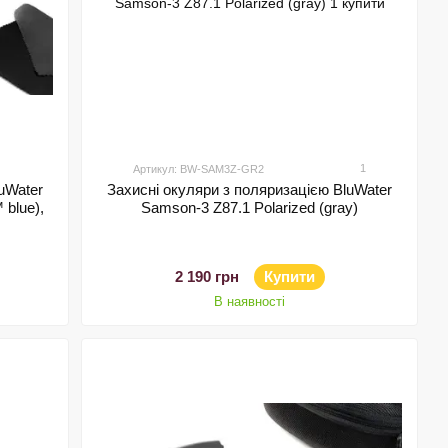
1
Артикул: BW-SAM3Z-GR2
uWater
Захисні окуляри з поляризацією BluWater
 blue),
Samson-3 Z87.1 Polarized (gray)
2 190 грн
Купити
В наявності