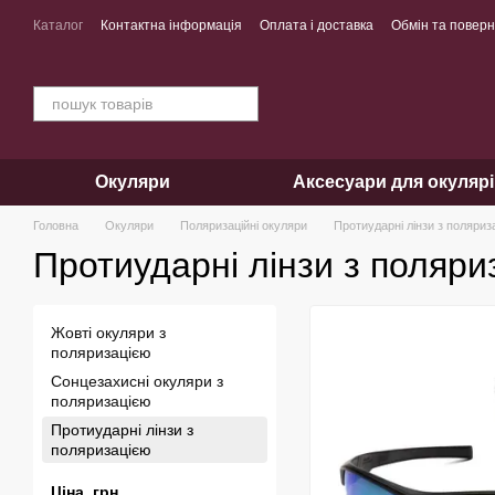
Перейти до основного контенту
Каталог
Контактна інформація
Оплата і доставка
Обмін та повер
Окуляри
Аксесуари для окуляр
Головна
Окуляри
Поляризаційні окуляри
Протиударні лінзи з поляриз
Протиударні лінзи з поляри
Жовті окуляри з
поляризацією
Сонцезахисні окуляри з
поляризацією
Протиударні лінзи з
поляризацією
Ціна, грн