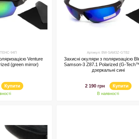
 3ТЕНС-94П
Артикул: BW-SAM3Z-GTB2
поляризацією Venture
Захисні окуляри з поляризацією Bl
ized (green mirror)
Samson-3 Z87.1 Polarized (G-Tech™
дзеркальні сині
Купити
2 190 грн
Купити
вності
В наявності