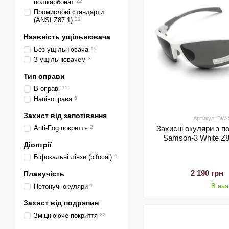
полікарбонат
22
Промислові стандарти
(ANSI Z87.1)
22
Наявність ущільнювача
Без ущільнювача
19
З ущільнювачем
3
Тип оправи
В оправі
15
Напівоправа
6
Захист від запотівання
Артикул: B
Anti-Fog покриття
2
Захисні окуляри з п
Samson-3 White Z87
Діоптрії
Біфокальні лінзи (bifocal)
4
2 190 грн
Плавучість
В ная
Нетонучі окуляри
1
Захист від подряпин
Зміцнююче покриття
22