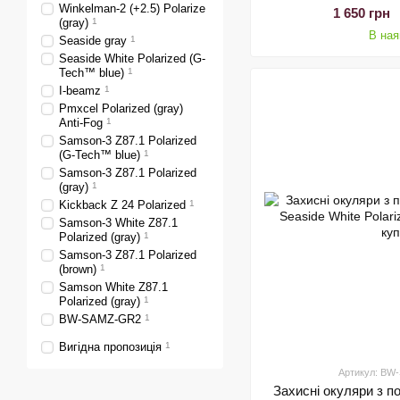
Winkelman-2 (+2.5) Polarize
1 650 грн
(gray)
1
В ная
Seaside gray
1
Seaside White Polarized (G-
Tech™ blue)
1
I-beamz
1
Pmxcel Polarized (gray)
Anti-Fog
1
Samson-3 Z87.1 Polarized
(G-Tech™ blue)
1
Samson-3 Z87.1 Polarized
(gray)
1
Kickback Z 24 Polarized
1
Samson-3 White Z87.1
Polarized (gray)
1
Samson-3 Z87.1 Polarized
(brown)
1
Samson White Z87.1
Polarized (gray)
1
BW-SAMZ-GR2
1
Вигідна пропозиція
1
Артикул: B
Захисні окуляри з п