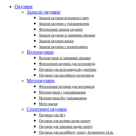
Окуляри
Захисні окуляри
Захисні окуляри відкритого типу
Захисні окуляри з ущільнювачем
Фотохромні захисні окуляри
Захисні окуляри зі змінними лінзами
Захисні окуляри маски
Захисні окуляри з поляризацією
Велоокуляри
Велоокуляри зі змінними лінзами
Фотохромні окуляри для велосипеда
Окуляри для велосипеда під діоптрію
Окуляри для шосейного велосипеда
Мотоокуляри
Фотохромні окуляри для мотоцикла
Мотоокуляри з ущільнювачем
Мотоокуляри без ущільнювача
Мото маски
Спортивні окуляри
Окуляри для бігу
Окуляри для водних видів спорту
Окуляри для зимових видів спорту
Окуляри для волейболу, тенісу, бадмінтону та ін.