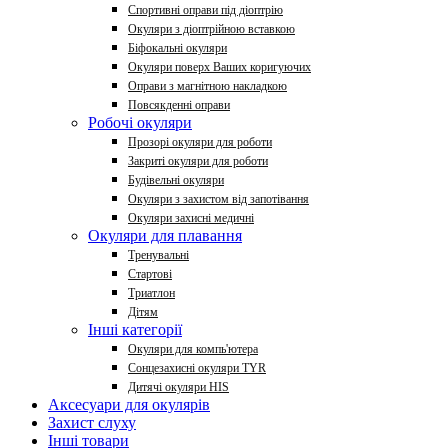
Спортивні оправи під діоптрію
Окуляри з діоптрійною вставкою
Біфокальні окуляри
Окуляри поверх Ваших коригуючих
Оправи з магнітною накладкою
Повсякденні оправи
Робочі окуляри
Прозорі окуляри для роботи
Закриті окуляри для роботи
Будівельні окуляри
Окуляри з захистом від запотівання
Окуляри захисні медичні
Окуляри для плавання
Тренувальні
Стартові
Триатлон
Дітям
Інші категорії
Окуляри для компь'ютера
Сонцезахисні окуляри TYR
Дитячі окуляри HIS
Аксесуари для окулярів
Захист слуху
Інші товари