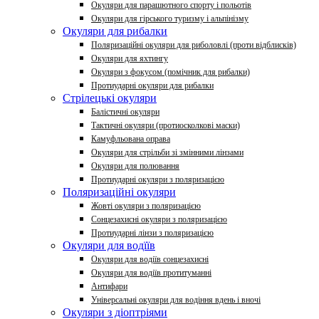
Окуляри для парашютного спорту і польотів
Окуляри для гірського туризму і альпінізму
Окуляри для рибалки
Поляризаційні окуляри для риболовлі (проти відблисків)
Окуляри для яхтингу
Окуляри з фокусом (помічник для рибалки)
Протиударні окуляри для рибалки
Стрілецькі окуляри
Балістичні окуляри
Тактичні окуляри (протиосколкові маски)
Камуфльована оправа
Окуляри для стрільби зі змінними лінзами
Окуляри для полювання
Протиударні окуляри з поляризацією
Поляризаційні окуляри
Жовті окуляри з поляризацією
Сонцезахисні окуляри з поляризацією
Протиударні лінзи з поляризацією
Окуляри для водїїв
Окуляри для водіїв сонцезахисні
Окуляри для водіїв протитуманні
Антифари
Універсальні окуляри для водіння вдень ​​і вночі
Окуляри з діоптріями