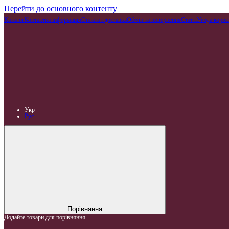
Перейти до основного контенту
Каталог
Контактна інформація
Оплата і доставка
Обмін та повернення
Статті
Угода корис
Укр
Рус
Порівняння
Додайте товари для порівняння