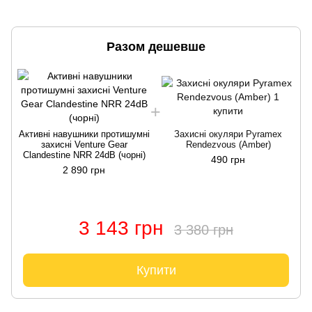
Разом дешевше
Активні навушники протишумні
Захисні окуляри Pyramex
А
захисні Venture Gear
Rendezvous (Amber)
Clandestine NRR 24dB (чорні)
490 грн
2 890 грн
3 143 грн
3 380 грн
Купити