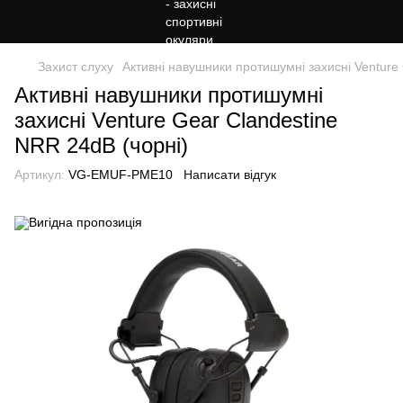
Захист слуху
Активні навушники протишумні захисні Venture
Активні навушники протишумні
захисні Venture Gear Clandestine
NRR 24dB (чорні)
Артикул:
VG-EMUF-PME10
Написати відгук