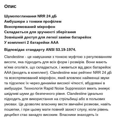
Опис
Шумопоглинання NRR 24 дБ
Амбушюри з тонким профілем
Всеспрямований мікрофон
Складається для зручності зберігання
Зовнішній доступ для легкої заміни батарейок
У комплекті 2 батарейки ААА
Відповідає стандарту ANSI S3.19-1974.
Clandestine - це навушники з тонкою муфтою з регулюванням
висоти, яка підходить для всіх форм і розмірів. Вони мають
м'яке оголів'я, що складається, і живиться від двох батарейок
AAA (входять в комплект). Clandestine має рейтинг NRR 24 дБ
та всеспрямований мікрофон, який вловлює найменші звуки
та підсилює їх через динаміки високої чіткості, вбудовані в
амбушури. Технологія Rapid Noise Suppression вмить знижує
шкідливі шуми до безпечного рівня. Clandestine ідеально
підходить для використання на стрільбищі або в польових
умовах. Це дозволяє власнику вести звичайні розмови, навіть
пошепки, і при цьому мати повний захист слуху, коли рівень
децибел стає занадто високим. Власники знаходять їх