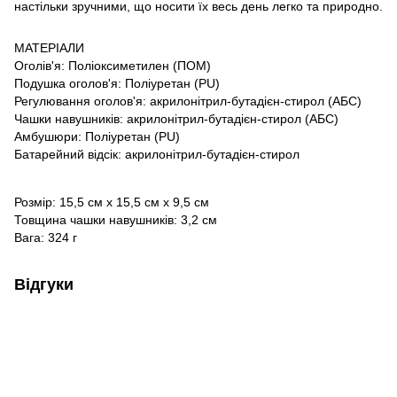
настільки зручними, що носити їх весь день легко та природно.
МАТЕРІАЛИ
Оголів'я: Поліоксиметилен (ПОМ)
Подушка оголов'я: Поліуретан (PU)
Регулювання оголов'я: акрилонітрил-бутадієн-стирол (АБС)
Чашки навушників: акрилонітрил-бутадієн-стирол (АБС)
Амбушюри: Поліуретан (PU)
Батарейний відсік: акрилонітрил-бутадієн-стирол
Розмір: 15,5 см х 15,5 см х 9,5 см
Товщина чашки навушників: 3,2 см
Вага: 324 г
Відгуки