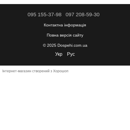
095 155-37-98
097 208-59-30
Контактна інформація
Повна версія сайту
© 2025 Dospehi.com.ua
Укр
Рус
Інтернет-магазин створений з Хорошоп