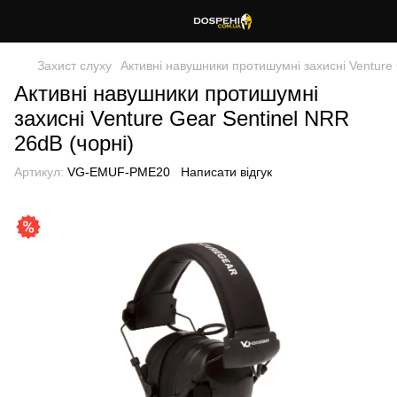
Захист слуху
Активні навушники протишумні захисні Venture 
Активні навушники протишумні
захисні Venture Gear Sentinel NRR
26dB (чорні)
Артикул:
VG-EMUF-PME20
Написати відгук