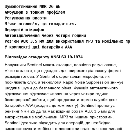
Шумопоглинання NRR 26 дБ

Амбушюри з тонким профілем

Регулювання висоти

М'яке оголов'я, що складається.

Передній мікрофон

Автовідключення через чотири години

Роз'єм AUX 3,5 мм для використання MP3 та мобільних пр
У комплекті дві батарейки ААА
Відповідає стандарту ANSI S3.19-1974.
Навушники Sentinel мають складне, повністю регульоване,
м'яке оголов'я, що підходить для широкого діапазону форм і
розмірів голови. У Sentinel є фронтальні мікрофони, які
посилюють слух, а технологія Rapid Noise Suppression знижує
шкідливі шуми до безпечного рівня. Функція автоматичного
відключення відключає живлення через чотири години
безперервної роботи, щоб продовжити термін служби двох
батарейок AAA (входять до комплекту). Sentinel пропонує
рейтинг NRR 26 дБ та має вхідний роз'єм AUX 3,5 мм для
використання з мобільними, MP3 та іншими пристроями.
Sentinel ідеально підходить для операцій, де необхідно
використовувати мобільні телефони чи радіо для координації