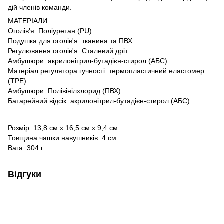
дій членів команди.
МАТЕРІАЛИ
Оголів'я: Поліуретан (PU)
Подушка для оголів'я: тканина та ПВХ
Регулювання оголів'я: Сталевий дріт
Амбушюри: акрилонітрил-бутадієн-стирол (АБС)
Матеріал регулятора гучності: термопластичний еластомер
(TPE).
Амбушюри: Полівінілхлорид (ПВХ)
Батарейний відсік: акрилонітрил-бутадієн-стирол (АБС)
Розмір: 13,8 см х 16,5 см х 9,4 см
Товщина чашки навушників: 4 см
Вага: 304 г
Відгуки