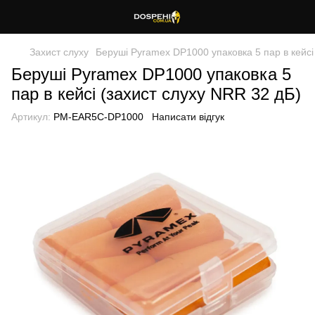
Захист слуху
Беруші Pyramex DP1000 упаковка 5 пар в кейсі
Беруші Pyramex DP1000 упаковка 5
пар в кейсі (захист слуху NRR 32 дБ)
Артикул:
PM-EAR5C-DP1000
Написати відгук