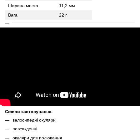
Ширина моста
11,2 мм
Вага
22 г
Сфери застосування:
велосипедні окуляри
повсякденні
окуляри для полювання