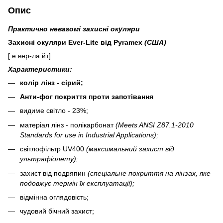
Опис
Практично невагомі захисні окуляри
Захисні окуляри
Ever-Lite від Pyramex
(США)
[
е вер-ла йт
]
Характеристики:
колір лінз - сірий;
Анти-фог покриття проти запотівання
видиме світло - 23%;
матеріал лінз - полікарбонат
(Meets ANSI Z87.1-2010
Standards for use in Industrial Applications)
;
світлофільтр UV400
(максимальний захист від
ультрафіолету);
захист від подряпин
(спеціальне покриття на лінзах, яке
подовжує термін їх експлуатації);
відмінна оглядовість;
чудовий бічний захист;