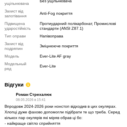
Без ущільнювача
ущільнювача
Захист від
Anti-Fog покриття
запотівання
Підвищена
Протиударний полікарбонат, Промислові
ударостійкість
стандарти (ANSI Z87.1)
Тип оправи
Напівоправа
Захист від
Зміцнююче покриття
подряпин
Модель
Ever-Lite AF gray
Модельный
Ever-Lite
ряд
Відгуки
1
Роман Стрехалюк
08.05.2026 в 15:41
Впродовж 2024-2026 роки нонстоп відходив в цих окулярах.
Хлопці дуже фахово допомогли підібрати те що треба. Серед
кількох пар окулярів які міряв обрав ці бо:
- найкраще світло сприйняття