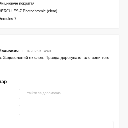
Зміцнююче покриття
HERCULES-7 Photochromic (clear)
Hercules-7
 Иванович
11.04.2025 в 14:49
. Задоволений як слон. Правда дорогувато, але вони того
тар
Увійти за допомогою