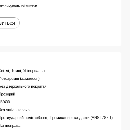
акопичувальної знижки
виться
Світлі, Темні, Універсальні
Фотохромні (хамелеон)
Без дзеркального покриття
Прозорий
UV400
Без ущільнювача
Протиударний полікарбонат, Промислові стандарти (ANSI Z87.1)
Напівоправа