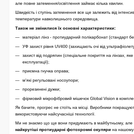
але повне затемення/освітлення займає кілька хвилин.
Швидкість і ступінь затемнення все ще залежить від інтенсив
температури навколишнього середовища.
Також не змінилися їх основні характеристики:
матеріал лінз - протиударний полікарбонат
(cтандарт бе
УФ захист рівня UV400 (захищають очі від ультрафіолету
захист від подряпин (спеціальне покриття на лінзах, яке
експлуатації);
приємна гнучка оправа;
м'які регульовані носоупори;
прорезинені дужки;
фірмовий мікрофібровий мішечок Global Vision в комплек
Як бачите, прогрес не стоїть на місці. Виробники покращую
використовуючи найсучасніші технології.
Ми не знаємо що ще вони придумають в майбутньому, але 
найкрутіші протиударні фотохромні окуляри
на нашому 