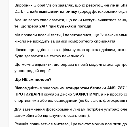
Виробник Global Vision заявляє, що їх революційні лінзи S
Dark - є
найтемнішими на ринку
(серед фотохромних окуля
Але не варто хвилюватися, що вони можуть виявитися зана
те, що треба
24/7 при будь-якій погоді
!
Ми провели власні тести, і переконалися, що їх максималь
ніколи не виходить за рамки комфортного сприйняття.
Цікаво, що відтінок світлофільтру став прохолоднішим, тож 
буде здаватися не такою пекельною)
Ще можна відмітити, що оправа в новій моделі стала ще тро
у попередній версії.
Що НЕ змінилося?
Відповідність
міжнародним
стандартам безпеки ANSI Z87.
ПРОТИУДАРНІ
окуляри дійсно
ЗАХИСНИМИ,
а не просто 
спортивними або велосипедними (як більшість фотохромів н
Для затемнення фотохромним лінзам потрібен ультрафіоле
автомобілі або від штучного освітлення).
Реакція починається миттєво, і результат можна помітити до