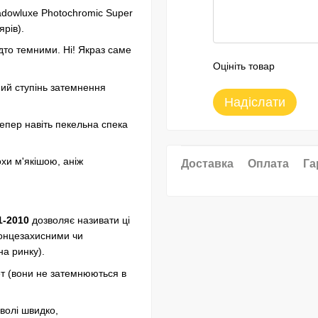
hadowluxe Photochromic Super
рів).
дто темними. Ні! Якраз саме
Оцініть товар
ний ступінь затемнення
Надіслати
тепер навіть пекельна спека
хи м'якішою, аніж
Доставка
Оплата
Га
1-2010
дозволяє називати ці
сонцезахисними чи
а ринку).
т (вони не затемнюються в
волі швидко,