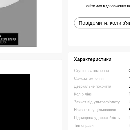
Ввійти
для відображення н
%
Повідомити, коли з'я
Характеристики
Ступінь затемнення
Самозатемнення
Дзеркальне покриття
Колір лінз
Захист від ультрафіолету
Наявність ущільнювача
Підвищена ударостійкість
Тип оправи