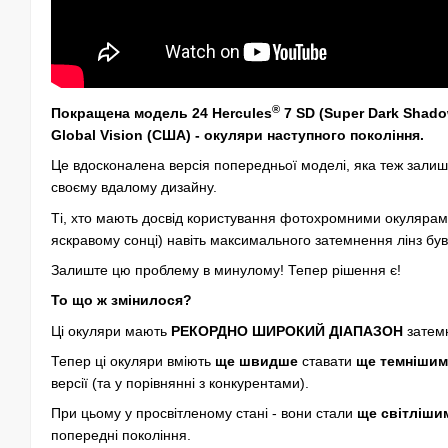
®
Покращена модель
24 Hercules
7 SD (Super Dark Shado
Global Vision (США) - окуляри наступного покоління.
Це вдосконалена версія попередньої моделі, яка теж зали
своєму вдалому дизайну.
Ті, хто мають досвід користування фотохромними окулярами
яскравому сонці) навіть максимального затемнення лінз бу
Залиште цю проблему в минулому! Тепер рішення є!
То що ж змінилося?
Ці окуляри мають
РЕКОРДНО ШИРОКИЙ ДІАПАЗОН
затемн
Тепер ці окуляри вміють
ще швидше
ставати
ще темніши
версії (та у порівнянні з конкурентами).
При цьому у просвітленому стані - вони стали
ще світліши
попередні покоління.