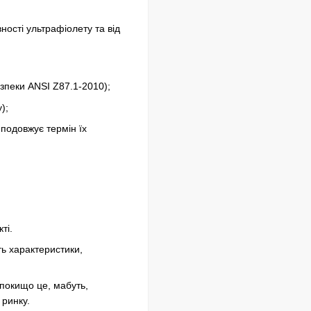
ності ультрафіолету та від
зпеки ANSI Z87.1-2010);
);
 подовжує термін їх
ті.
ть характеристики,
покищо це, мабуть,
ринку.