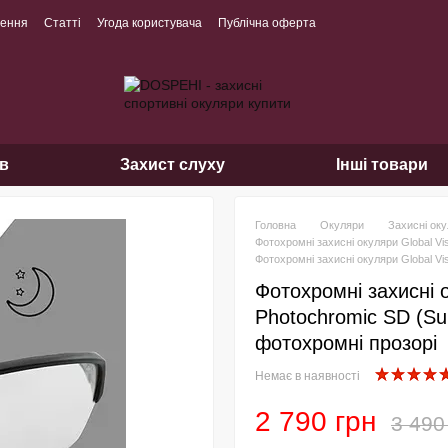
нення
Статті
Угода користувача
Публічна оферта
ів
Захист слуху
Інші товари
Головна
Окуляри
Захисні ок
Фотохромні захисні окуляри Global Vi
Фотохромні захисні окуляри Global Vi
Фотохромні захисні о
Photochromic SD (Su
фотохромні прозорі
Немає в наявності
2 790 грн
3 490