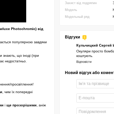
Захист від подряпин
Модель
Модельный ряд
wluxe Photochromic)
від
Відгуки
1
шається популярною завдяки
Кульчицкий Сергей
Окуляри просто бомба
 знають, що іноді (при
коштують.
ває недостатньо.
Відповісти
Новий відгук або комен
ення/просвітлення!
ми
, чим їх попередні
ми
і
ще прозорішими
, аніж