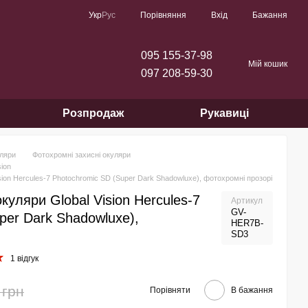
Порівняння
Укр
Рус
Вхід
Бажання
095 155-37-98
Мій кошик
097 208-59-30
Розпродаж
Рукавиці
уляри
Фотохромні захисні окуляри
sion
sion Hercules-7 Photochromic SD (Super Dark Shadowluxe), фотохромні прозорі
куляри Global Vision Hercules-7
Артикул
GV-
per Dark Shadowluxe),
HER7B-
SD3
1 відгук
 грн
Порівняти
В бажання