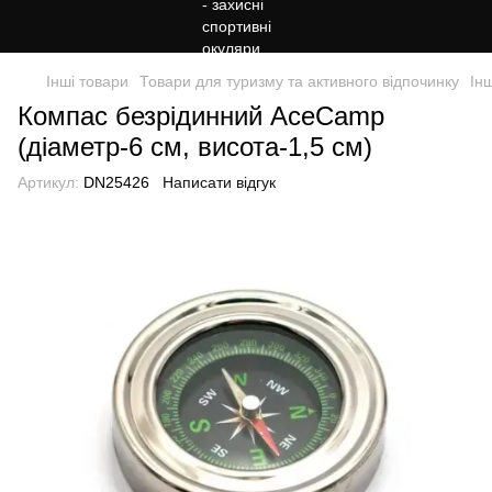
Інші товари
Товари для туризму та активного відпочинку
Ін
Компас безрідинний AceCamp
(діаметр-6 см, висота-1,5 см)
Артикул:
DN25426
Написати відгук