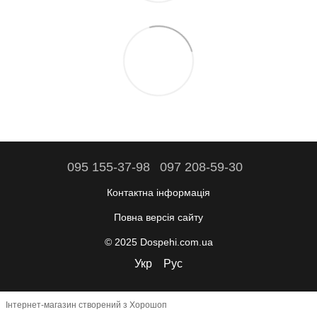
095 155-37-98
097 208-59-30
Контактна інформація
Повна версія сайту
© 2025 Dospehi.com.ua
Укр
Рус
Інтернет-магазин створений з Хорошоп