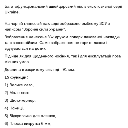
Багатофункціональний швейцарський ніж із ексклюзивної серії
Ukraine.
На чорній глянсовій накладці зображено емблему ЗСУ з
написом "Збройні сили України".
Зображення нанесене УФ друком поверх лакованої накладки
та є зносостійким. Саме зображення не вкрите лаком і
відчувається на дотик.
Підійде як для щоденного носіння, так і для експлуатації поза
міських умов.
Довжина в закритому вигляді - 91 мм.
15 функцій:
1) Велике лезо,
2) Мале лезо,
3) Шило-кернер,
4) Ножиці,
5) Відкривачка для пляшок,
6) Плоска викрутка 6 мм,