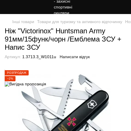
Інші товари
Товари для туризму та активного відпочинку
Но
Ніж "Victorinox" Huntsman Army
91мм/15функ/чорн /Емблема ЗСУ +
Напис ЗСУ
Артикул:
1.3713.3_W1011u
Написати відгук
РОЗПРОДАЖ
−2%