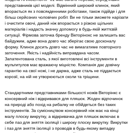
представників цієї моделі. Відмінний широкий клинок, який
впорається як з повсякденними роботами, також підійде і для
більш серйозних чоловічих робіт. Ви не тільки зможете нарізати
і очистити овочі, даний ніж впорається з різкою щільних
матеріалів і надасть значну допомогу в будь-якій життєвій
ситуації. Фірмова заточка бренду Вікторінокс не залишить вас
байдужим, адже вона довго час зберігає свою досконалу
форму. Клинок досить довго час не вимагатиме повторного
заточення. Якість і надійність виправдана часом.
Запатентована сталь, з якої виготовлені всі інструменти в
мультитулов має вражаючу міцністю. Компанія дає довічну
гарантію на свої
ножі
, і не дарма, адже сталь не піддається
корозії, на ній не утворюються сколи та тріщини.
Стандартними представниками більшості ножів Вікторінкс є
консервний ніж і відкривався для пляшок. Жоден відпочинок
на природі або похід на рибалку не обійдеться без таких
інструментів. За сумісництвом консервний ніж має на кінці
малу плоску викрутку, а відкривачка для пляшок включає в
себе паз для зняття ізоляції і широку плоску викрутку. Викрутки
і паз для зняття ізоляції з проводів в будь-якому випадку