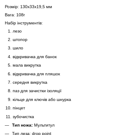
Розмір:
130x33x19,5 мм
Вага:
108г
Набір інструментів
:
лезо
штопор
шило
відкривачка для банок
мала викрутка
відкривачка для пляшок
середня викрутка
паз для зачистки ізоляції
кільце для ключів або шнурка
пінцет
зубочистка
Тип ножа:
Мультитул
Тип леза:
drop point