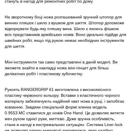
стануть в нагоді для ремонтних
робіт
по дому.
На зворотному боці ножа розташований зручний штопор для
винних пляшок і шило з вушком для шиття. Штопор допоможе
відкоркувати будь-яку пляшку вина. Шило є якоюсь фішкою
всіх представників армійських ножів. Воно ідеально підійде для
швейних робіт, якщо під
рукою
немає необхідних інструментів
для шиття.
Міні-інструменти так само представлені в даній моделі. Ви
зможете знайти в накладці ножа міні-пінцет для більш
делікатних робіт і пластикову зубочистку.
Рукоять RANGERGRIP 61 виготовлена ​​з високоякісного
пластику червоного кольору. Вставки з еластичного чорного
матеріалу забезпечують надійний хват ножа в руці, і запобігає
ковзанню. Завдяки спеціальній формі клинка модель
0.9553.МС ставитися до ножів One Hand. Це дозволяє витягти
меч рухом однієї руки, миттєво. Дуже зручна особливість,
стане в нагоді в екстремальних ситуаціях. Система Liner-lock
не дозволяє клинку мимоволі закриватися, лезо надійно