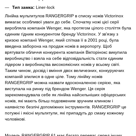
Тип замка:
Liner-lock
Лінійка мультитулов RANGERGRIP в списку ножів Victorinox
вимагає особливої ​​уваги до себе. Спочатку ножі цієї серії
виробляла компанія Wenger, яка протягом цілого століття була
єдиним гідним конкурентом бренду Victorinox. У зв'язку з
кризою компанії Wenger, який спіткав її в 2001 році, була
введена заборона на продаж ножів в аеропорту. Щоб
врятувати обличчя конкурента компанія Вікторінокс викупила
виробництво і взяла на себе відповідальність стати єдиним
лідером з виробництва високоякісних ножів у всьому світі.
Таким чином, досвід і вміння двох величезних, конкуруючих
компаній злилися в одне ціле. Тому лінійку ножів
RANGERGRIP можна назвати вдосконаленою серією, яка
виступала на ринку під брендом Wenger. Ця серія
зарекомендувала себе як лінійка найсильніших офіцерських
ножів, які мають більш подовженим зручним клинком і
наявністю безлічі допоміжних інструментів. RANGERGRIP це
потужні і якісні мультитули, які припадуть до смаку кожному
чоловікові.
Модель RANGERGRIP 61 має багато переваг, серед інших