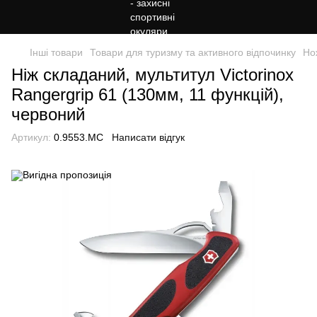
Інші товари
Товари для туризму та активного відпочинку
Но
Ніж складаний, мультитул Victorinox
Rangergrip 61 (130мм, 11 функцій),
червоний
Артикул:
0.9553.MC
Написати відгук