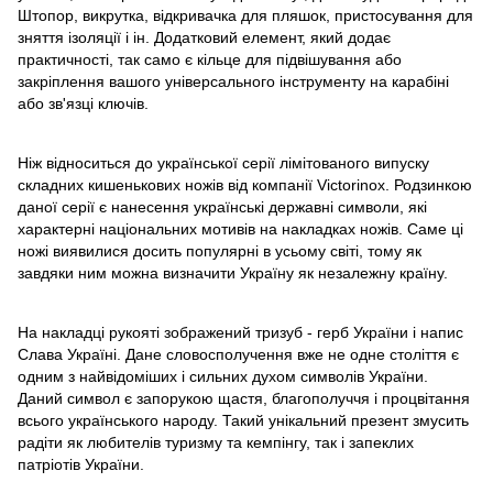
Штопор, викрутка, відкривачка для пляшок, пристосування для
зняття ізоляції і ін. Додатковий елемент, який додає
практичності, так само є кільце для підвішування або
закріплення вашого універсального інструменту на карабіні
або зв'язці ключів.
Ніж відноситься до української серії лімітованого випуску
складних кишенькових ножів від компанії Victorinox. Родзинкою
даної серії є нанесення українські державні символи, які
характерні національних мотивів на накладках ножів. Саме ці
ножі виявилися досить популярні в усьому світі, тому як
завдяки ним можна визначити Україну як незалежну країну.
На накладці рукояті зображений тризуб - герб України і напис
Слава Україні. Дане словосполучення вже не одне століття є
одним з найвідоміших і сильних духом символів України.
Даний символ є запорукою щастя, благополуччя і процвітання
всього українського народу. Такий унікальний презент змусить
радіти як любителів туризму та кемпінгу, так і запеклих
патріотів України.