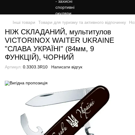
Інші товари
Товари для туризму та активного відпочинку
Но
НІЖ СКЛАДАНИЙ, мультитулов
VICTORINOX WAITER UKRAINE
"СЛАВА УКРАЇНІ" (84мм, 9
ФУНКЦІЙ), ЧОРНИЙ
Артикул:
0.3303.3R10
Написати відгук