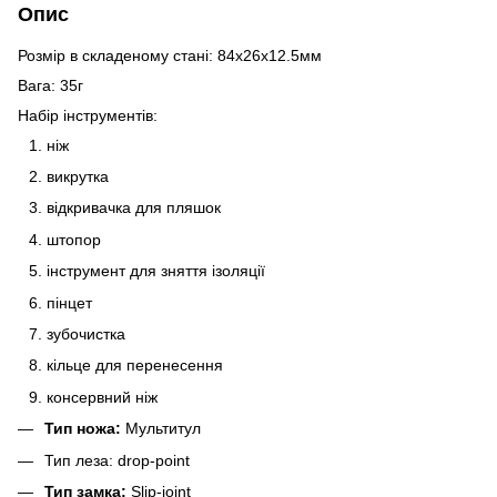
Опис
Розмір в складеному стані:
84x26x12.5мм
Вага:
35г
Набір інструментів
:
ніж
викрутка
відкривачка для пляшок
штопор
інструмент для зняття ізоляції
пінцет
зубочистка
кільце для перенесення
консервний ніж
Тип ножа:
Мультитул
Тип леза:
drop-point
Тип замка:
Slip-joint