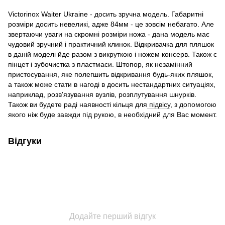
Victorinox Waiter Ukraine - досить зручна модель. Габаритні
розміри досить невеликі, адже 84мм - це зовсім небагато. Але
звертаючи уваги на скромні розміри ножа - дана модель має
чудовий зручний і практичний клинок. Відкривачка для пляшок
в даній моделі йде разом з викруткою і ножем консерв. Також є
пінцет і зубочистка з пластмаси. Штопор, як незамінний
пристосування, яке полегшить відкривання будь-яких пляшок,
а також може стати в нагоді в досить нестандартних ситуаціях,
наприклад, розв'язування вузлів, розплутування шнурків.
Також ви будете раді наявності кільця для
підвісу
, з допомогою
якого ніж буде завжди під рукою, в необхідний для Вас момент.
Відгуки
Додайте перший відгук