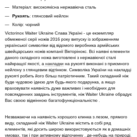
Матеріал:
високоякісна нержавіюча сталь
Рукоять
:
глянсовий нейлон
Колір:
чорний
Victorinox Waiter Ukraine Слава Україні - це екземпляр
обмеженої серії ножів 2016 року випуску із зображенням
української символіки від відомого виробника армійських
швейцарських ножів компанії Вікторінокс. Всі наявні елементи
даного складного ножа виготовлені з нержавіючої сталі
найкращої якості, а
накладки
на рукояті виконані з приємного
нейлону з глянцевим відтінком. Символіка України на накладці
рукояті робить його більш патріотичним. Такий складаний ніж
буде чудовою ідеєю для будь-якого подарунка, а якщо
враховувати наявність дуже важливих і необхідних для
повсякденних завдань інструментів, ніж Waiter Ukraine обрадує
Вас своєю відмінною
багатофункціональністю
.
Незважаючи на наявність хорошого клинка з лезом, прямого
виду, складаний ніж Waiter Ukraine містить в собі ряд
елементів, які досить широко використовуються як в домашніх
умовах, так і при активному відпочинку , де-небудь на природі.