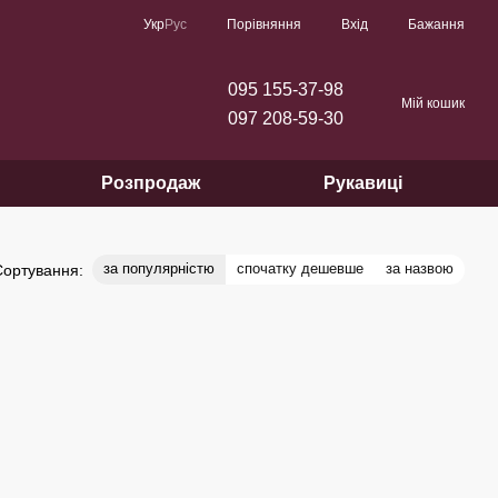
Порівняння
Укр
Рус
Вхід
Бажання
095 155-37-98
Мій кошик
097 208-59-30
Розпродаж
Рукавиці
за популярністю
спочатку дешевше
за назвою
Сортування: