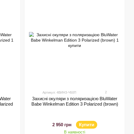
2
Артикул: 4ВИН3-Ч50П
Water
Захисні окуляри з поляризацією BluWater
larized
Babe Winkelman Edition 3 Polarized (brown)
2 950 грн
Купити
В наявності