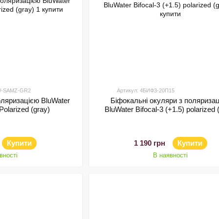
BW-SAMZ-GR2
Артикул: 4БИФ3-20П15
оляризацією BluWater
Біфокальні окуляри з поляриза
olarized (gray)
BluWater Bifocal-3 (+1.5) polarized 
Купити
1 190 грн
Купити
вності
В наявності