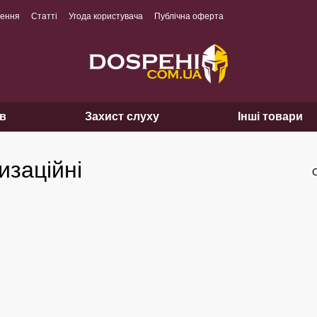
нення
Статті
Угода користувача
Публічна оферта
ів
Захист слуху
Інші товари
изаційні