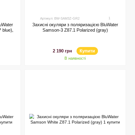
1
Артикул: BW-SAM3Z-GR2
uWater
Захисні окуляри з поляризацією BluWater
 blue),
Samson-3 Z87.1 Polarized (gray)
2 190 грн
Купити
В наявності