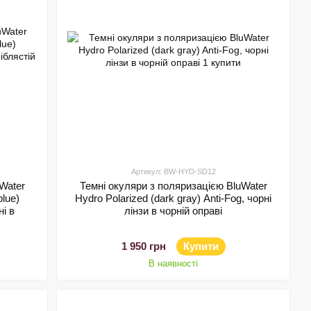
Артикул: BW-HYD-SD12
Water
Темні окуляри з поляризацією BluWater
blue)
Hydro Polarized (dark gray) Anti-Fog, чорні
ні в
лінзи в чорній оправі
1 950 грн
Купити
В наявності