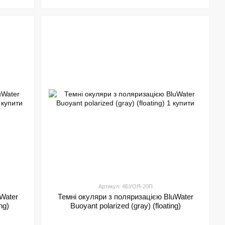
Артикул: 4БУОЯ-20П
Water
Темні окуляри з поляризацією BluWater
ng)
Buoyant polarized (gray) (floating)