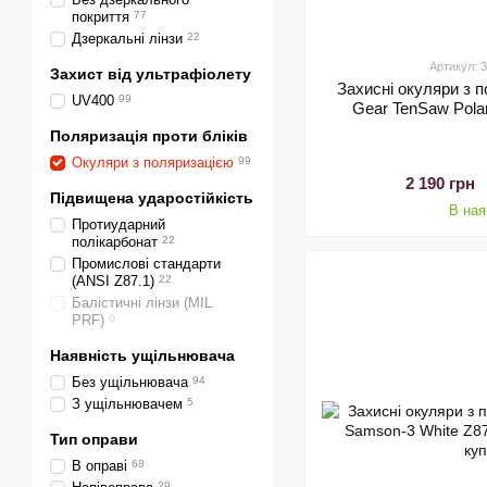
покриття
77
Дзеркальні лінзи
22
Артикул:
Захист від ультрафіолету
Захисні окуляри з 
UV400
99
Gear TenSaw Polar
Поляризація проти бліків
Окуляри з поляризацією
99
2 190 грн
Підвищена ударостійкість
В ная
Протиударний
полікарбонат
22
Промислові стандарти
(ANSI Z87.1)
22
Балістичні лінзи (MIL
PRF)
0
Наявність ущільнювача
Без ущільнювача
94
З ущільнювачем
5
Тип оправи
В оправі
68
29