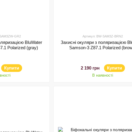
W-SAM3ZW-GR2
Артикул: BW-SAM3Z-BRN2
оляризацією BluWater
Захисні окуляри з поляризацією Bl
.1 Polarized (gray)
Samson-3 Z87.1 Polarized (bro
Купити
2 190 грн
Купити
вності
В наявності