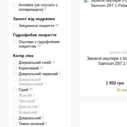
Антиблік (не плутати з
поляризацією)
3
Захист від подряпин
Зміцнююче покриття
99
Гідрофобне покриття
Окуляри з гідрофобним
покриттям
10
Артикул: 
Колір лінз
Захисні окуляри з п
Дзеркальний синій
11
Samson Z87.1 P
Коричневий
20
Дзеркальний червоний
2
Дзеркальний
1 950 грн
помаранчевий
0
Сірий
55
В ная
Жовтий
0
Прозорий
0
Димчастий
0
Блакитний
0
Дзеркальний
2
Темно-зелений
1