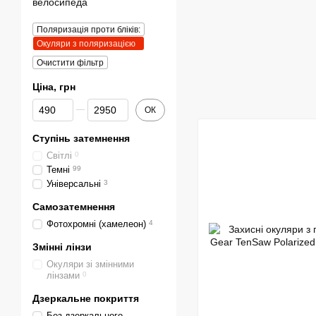
велосипеда
Поляризація проти бліків:
Окуляри з поляризацією
Очистити фільтр
Ціна, грн
Від Ціна, грн
До Ціна, грн
ОК
Ступінь затемнення
Світлі
0
Темні
99
Універсальні
3
Самозатемнення
Фотохромні (хамелеон)
4
Змінні лінзи
Окуляри зі змінними
лінзами
0
Дзеркальне покриття
Без дзеркального