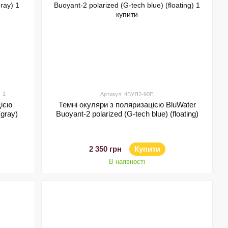
1
Артикул: 4БУЯ2-90П
цією
Темні окуляри з поляризацією BluWater
(gray)
Buoyant-2 polarized (G-tech blue) (floating)
2 350 грн
Купити
В наявності