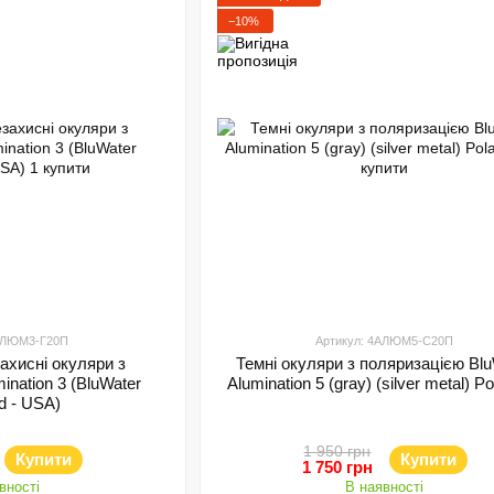
−10%
4АЛЮМ3-Г20П
Артикул: 4АЛЮМ5-С20П
ахисні окуляри з
Темні окуляри з поляризацією Blu
ination 3 (BluWater
Alumination 5 (gray) (silver metal) Po
ed - USA)
1 950 грн
Купити
Купити
1 750 грн
вності
В наявності