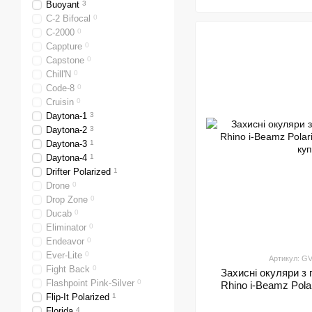
Buoyant
3
C-2 Bifocal
0
C-2000
0
Cappture
0
Capstone
0
Chill'N
0
Code-8
0
Cruisin
0
Daytona-1
3
Daytona-2
3
Daytona-3
1
Daytona-4
1
Drifter Polarized
1
Drone
0
Drop Zone
0
Ducab
0
Eliminator
0
Endeavor
0
Ever-Lite
0
Артикул: G
Fight Back
0
Захисні окуляри з
Flashpoint Pink-Silver
0
Rhino i-Beamz Pola
Flip-It Polarized
1
Florida
4