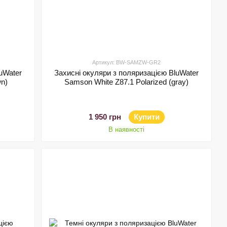
Артикул: BW-SAMZW-GR2
uWater
Захисні окуляри з поляризацією BluWater
wn)
Samson White Z87.1 Polarized (gray)
1 950 грн
Купити
В наявності