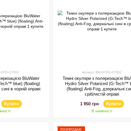
W-HYD-GTB12
Артикул: BW-HYDS-GTB12
ляризацією BluWater
Темні окуляри з поляризацією Blu
ech™ blue) (floating)
Hydro Silver Polarized (G-Tech™ 
 сині в чорній оправі
(floating) Anti-Fog, дзеркальні си
сріблястій оправі
Купити
1 950 грн
Купити
вності
В наявності
РОЗПРОДАЖ