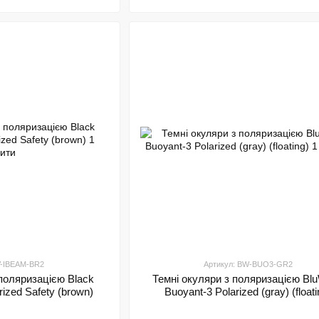
V-IBEAM-BR2
Артикул: BW-BUO3-GR2
 поляризацією Black
Темні окуляри з поляризацією Blu
rized Safety (brown)
Buoyant-3 Polarized (gray) (floati