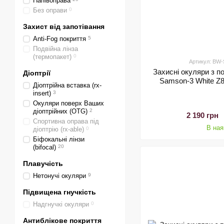
Напівоправа
Без оправи
0
Захист від запотівання
Anti-Fog покриття
5
Подвійна лінза
(термопакет)
0
Артикул: B
Захисні окуляри з п
Діоптрії
Samson-3 White Z87
Діоптрійна вставка (rx-
insert)
3
Окуляри поверх Ваших
діоптрійних (OTG)
2
2 190 грн
Спортивна оправа під
В ная
діоптрію (rx-able)
0
Біфокальні лінзи
(bifocal)
20
Плавучість
Нетонучі окуляри
9
Підвищена гнучкість
Надгнучкі окуляри
0
Антиблікове покриття