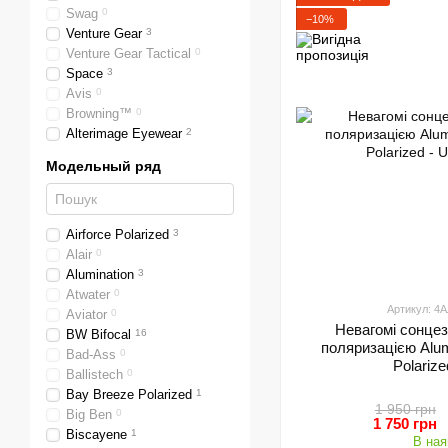
Swag
0
−10%
Venture Gear
3
Venture Gear Tactical
0
Space
3
Avis
0
Browning™
0
Alterimage Eyewear
2
Модельный ряд
Airforce Polarized
3
Alair
0
Alumination
3
Atwater
0
Артикул: 
Aviator
0
Невагомі сонцез
BW Bifocal
16
поляризацією Alum
Bad-Ass
0
Polariz
Ballistech
0
Bay Breeze Polarized
1
1 950 грн
Big Ben
0
1 750 грн
Biscayene
1
В ная