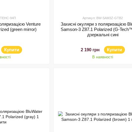
 3ТЕНС-94П
Артикул: BW-SAM3Z-GTB2
поляризацією Venture
Захисні окуляри з поляризацією Bl
ized (green mirror)
Samson-3 Z87.1 Polarized (G-Tech™
дзеркальні сині
Купити
2 190 грн
Купити
вності
В наявності