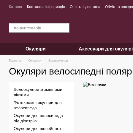
Перейти до основного контенту
Каталог
Контактна інформація
Оплата і доставка
Обмін та повер
Окуляри
Аксесуари для окуляр
Головна
Окуляри
Велоокуляри
Окуляри велосипедні поляр
Велоокуляри зі змінними
лінзами
Фотохромні окуляри для
велосипеда
Окуляри для велосипеда
під діоптрію
Окуляри для шосейного