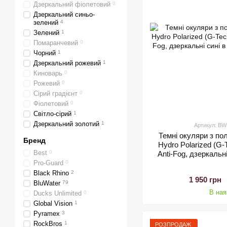
Дзеркальний фіолетовий
0
Дзеркальний синьо-
зелений
4
Зелений
1
Помаранчевий
0
Чорний
1
Дзеркальний рожевий
1
Киноварь
0
Рожевий
0
Сірий градієнт
0
Фіолетовий
0
Світло-сірий
1
Дзеркальний золотий
1
Артикул: B
Темні окуляри з по
Бренд
Hydro Polarized (G-T
Best
0
Anti-Fog, дзеркальні
Pro-Guard
0
Black Rhino
2
1 950 грн
BluWater
79
В ная
Ducks Unlimited
0
Global Vision
1
Pyramex
3
RockBros
1
РОЗПРОДАЖ