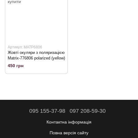
Артикул: МАТР6806
Жовті окуляри з поляризацією
Matrix-776806 polarized (yellow)
450 грн
095 155-37-98
097 208-59-30
Контактна інформація
Повна версія сайту