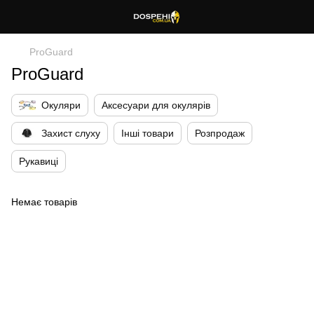
ProGuard
ProGuard
Окуляри
Аксесуари для окулярів
Захист слуху
Інші товари
Розпродаж
Рукавиці
Немає товарів