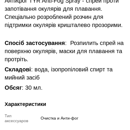
Антифог TYR Anti-Fog Spray - спрей проти
запотівання окулярів для плавання.
Спеціально розроблений розчин для
підтримки окулярів кришталево прозорими.
Спосіб застосування
: Розпилить спрей на
поверхню окулярів, маски для плавання та
протріть.
Складові
: вода, ізопропіловий спирт та
мийний засіб
Обсяг
: 30 мл.
Характеристики
Тип
Очистка и Анти-фог
аксессуаров