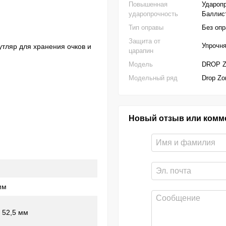
Повышенная
Ударопр
ударопрочность
Баллист
Тип оправы
Без оп
Защита от
Упрочн
тляр для хранения очков и
царапин
Модель
DROP Z
Модельный ряд
Drop Zo
Новый отзыв или комм
мм
x 52,5 мм