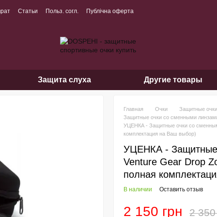
врат
Статьи
Польз. согл.
Публічна оферта
Защита слуха
Другие товары
Главная
Очки
Защитные очк
Защитные очки со сменными линзами
УЦЕНКА - Защитные очки со сменными
комплектация на Ваш выбор)
УЦЕНКА - Защитные
Venture Gear Drop Z
полная комплектаци
В наличии
Оставить отзыв
2 150 грн
2 350