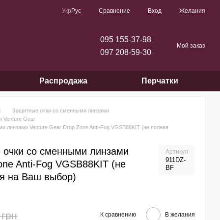
Сравнение
Укр
Рус
Вход
Желания
095 155-37-98
Мой заказ
097 208-59-30
Распродажа
Перчатки
и
Защитные очки со сменными линзами
 Venture Gear
 линзами Venture Gear Drop Zone Anti-Fog VGSB88KIT (не полная
 очки со сменными линзами
Артикул
911DZ-
one Anti-Fog VGSB88KIT (не
BF
я на Ваш выбор)
 грн
К сравнению
В желания