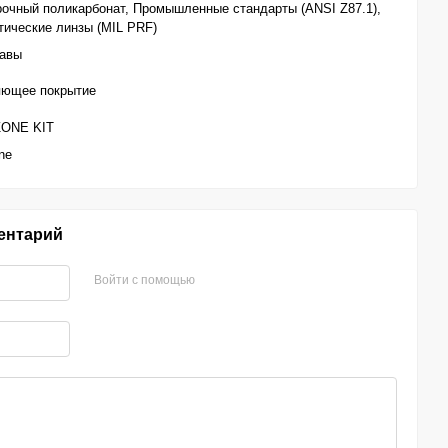
очный поликарбонат, Промышленные стандарты (ANSI Z87.1),
ические линзы (MIL PRF)
равы
яющее покрытие
ONE KIT
ne
ентарий
Войти с помощью