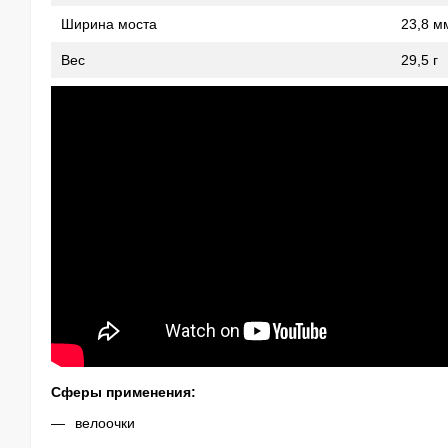
Ширина моста
23,8 м
Вес
29,5 г
Сферы применения:
велоочки