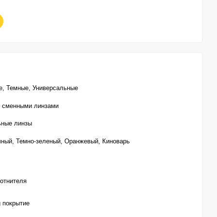
е, Темные, Универсальные
о сменными линзами
ьные линзы
чный, Темно-зеленый, Оранжевый, Киноварь
лотнителя
g покрытие