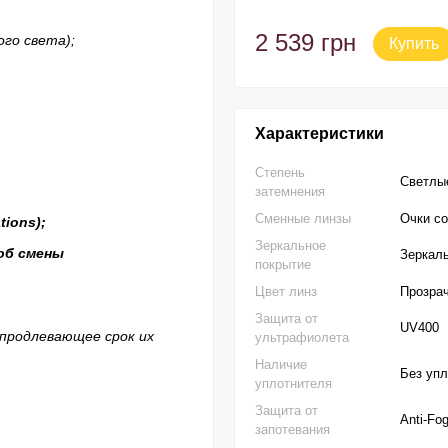
2 539 грн
ого света);
Купить
Характеристики
Степень
Светлы
затемнения
Сменные линзы
Очки с
ations
);
Зеркальное
об смены
Зеркал
покрытие
Цвет линз
Прозра
Защита от
UV400
 продлевающее срок их
ультрафиолета
Наличие
Без уп
уплотнителя
Защита от
Anti-Fo
запотевания