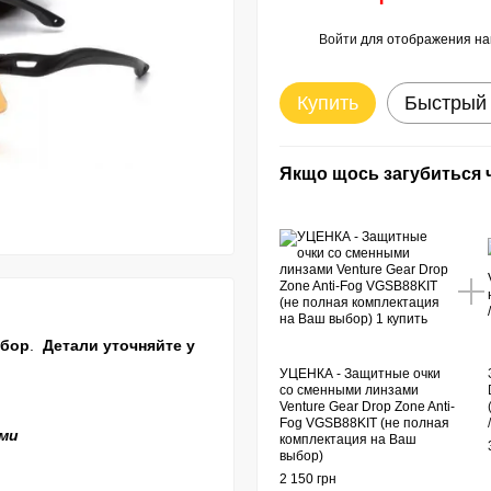
Войти
для отображения на
%
Купить
Быстрый 
Якщо щось загубиться ч
бор
.
Детали уточняйте у
УЦЕНКА - Защитные очки
со сменными линзами
Venture Gear Drop Zone Anti-
Fog VGSB88KIT (не полная
ами
комплектация на Ваш
выбор)
2 150 грн