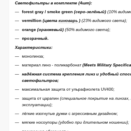
Светофильтры в комплекте (4шт)
:
forest gray /
smoke green
(серо-зелёный)
(10% видим
vermillion
(цвета
киноварь
)
(23% видимого света);
orange
(оранжевый)
(50% видимого света)
;
прозрачный.
Характеристики:
монолинза;
материал линз - поликарбонат
(
Meets Military Specific
надёжная система крепления линз и удобный спос
светофильтров;
максимальная защита от ульрафиолета UV400
;
защита от царапин
(специальное покрытие на линзах,
эксплуатации);
лёгкие изогнутые дужки с агрессивным дизайном;
мягкие носоупоры
(удобно при длительном ношении);