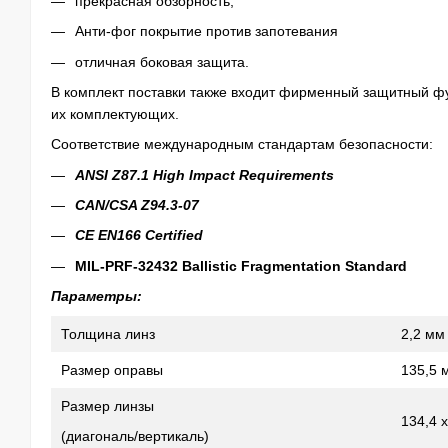
прекрасная обзорность;
Анти-фог покрытие против запотевания
отличная боковая защита.
В комплект поставки также входит фирменный защитный фу
их комплектующих.
Соответствие международным стандартам безопасности
:
ANSI Z87.1 High Impact Requirements
CAN/CSA Z94.3-07
CE EN166 Certified
MIL-PRF-32432 Ballistic Fragmentation Standard
Параметры:
Толщина линз
2,2 мм
Размер оправы
135,5 
Размер линзы
134,4 
(диагональ/вертикаль)