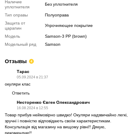
Наличие
Без уплотнителя
уплотнителя
Тип оправы
Полуоправа
Защита от
Упрочняющее покрытие
царапин
Модель
Samson-3 PP (brown)
Модельный ряд
Samson
Отзывы
4
Тарас
05.09.2024 в 21:37
окуляри клас
Ответить
Несторенко Євген Олександрович
16.08.2024 в 12:55
Товар прибув неймовірно швидко! Окуляри надзвичайно легкі,
зручні і повністю відповідають своїм характеристикам.
Консультація від магазину на вищому рівні!! Дякую,
рекомендую!!