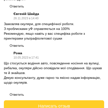
Ответить
Євгеній Шайда
26.11.2023 в 14:40
Замовляв окуляри, для специфічної роботи.
З проблисками уФ справляється на 100%
Рекомендую, якщо навіть у вас специфіка роботи з
принтерами ультрафіолетової сушки
Ответить
Рома
10.05.2023 в 17:41
Що стосується водіння авто, повсякденне носіння на вулиці,
рибалка, окуляри дійсно оповідали мої сподівання. Що шукав
те й знайшов.
Дякую консультанту, дуже гарно та якісно надав інформацію,
щодо окулярів.
Ответить
Написать отзыв