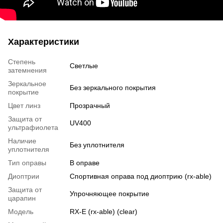
Характеристики
Степень
Светлые
затемнения
Зеркальное
Без зеркального покрытия
покрытие
Цвет линз
Прозрачный
Защита от
UV400
ультрафиолета
Наличие
Без уплотнителя
уплотнителя
Тип оправы
В оправе
Диоптрии
Спортивная оправа под диоптрию (rx-able)
Защита от
Упрочняющее покрытие
царапин
Модель
RX-E (rx-able) (clear)