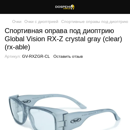
Очки
Очки с диоптрией
Спортивные оправы под диоптрию
Спортивная оправа под диоптрию
Global Vision RX-Z crystal gray (clear)
(rx-able)
Артикул:
GV-RXZGR-CL
Оставить отзыв