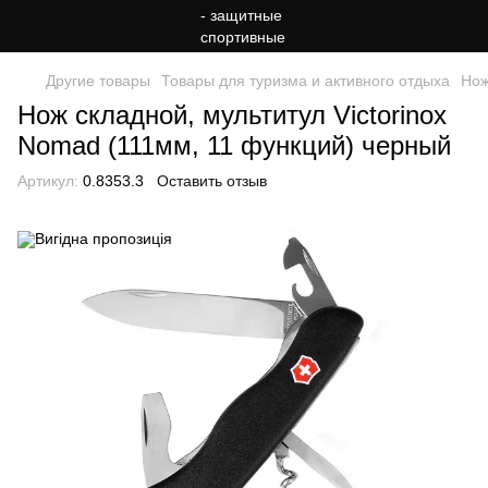
Другие товары
Товары для туризма и активного отдыха
Но
Нож складной, мультитул Victorinox
Nomad (111мм, 11 функций) черный
Артикул:
0.8353.3
Оставить отзыв