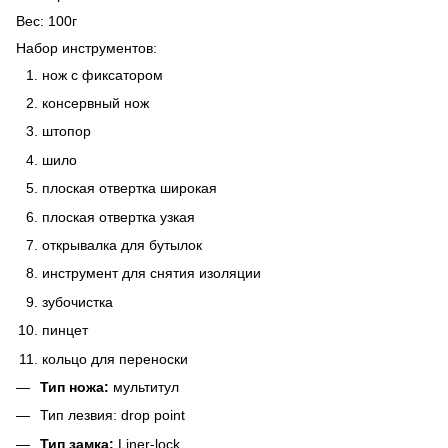
Вес:
100г
Набор инструментов
:
нож с фиксатором
консервный нож
штопор
шило
плоская отвертка широкая
плоская отвертка узкая
открывалка для бутылок
инструмент для снятия изоляции
зубочистка
пинцет
кольцо для переноски
Тип ножа:
мультитул
Тип лезвия:
drop point
Тип замка:
Liner-lock