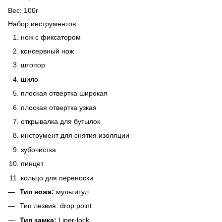
Вес:
100г
Набор инструментов
:
нож с фиксатором
консервный нож
штопор
шило
плоская отвертка широкая
плоская отвертка узкая
открывалка для бутылок
инструмент для снятия изоляции
зубочистка
пинцет
кольцо для переноски
Тип ножа:
мультитул
Тип лезвия:
drop point
Тип замка:
Liner-lock