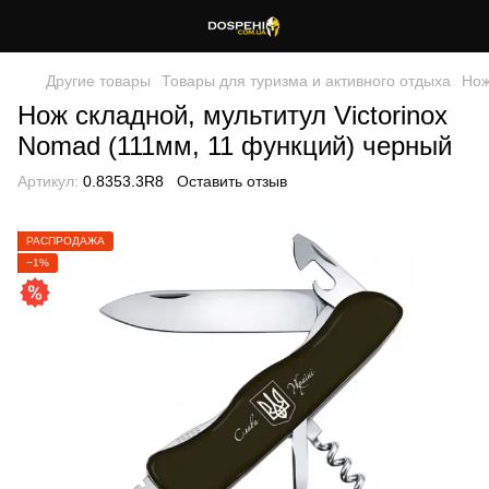
Другие товары
Товары для туризма и активного отдыха
Но
Нож складной, мультитул Victorinox
Nomad (111мм, 11 функций) черный
Артикул:
0.8353.3R8
Оставить отзыв
РАСПРОДАЖА
−1%