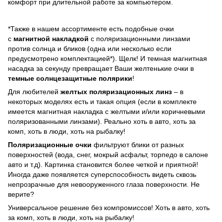
комфорт при длительной работе за компьютером.
*Также в нашем ассортименте есть подобные очки
с
магнитной накладкой
с поляризационными линзами
против солнца и бликов (одна или несколько если
предусмотрено комплектацией*). Щелк! И темная магнитная
насадка за секунду превращает Ваши желтенькие очки в
темные солнцезащитные полярики
!
Для любителей
желтых поляризационных линз
– в
некоторых моделях есть и такая опция (если в комплекте
имеется магнитная накладка с желтыми и/или коричневыми
поляризованными линзами). Реально хоть в авто, хоть за
комп, хоть в люди, хоть на рыбалку!
Поляризационные очки
фильтруют блики от разных
поверхностей (вода, снег, мокрый асфальт, торпедо в салоне
авто и т.д). Картинка становится более четкой и приятной!
Иногда даже появляется суперспособность видеть сквозь
непрозрачные для невооруженного глаза поверхности. Не
верите?
Универсальное решение без компромиссов! Хоть в авто, хоть
за комп, хоть в люди, хоть на рыбалку!