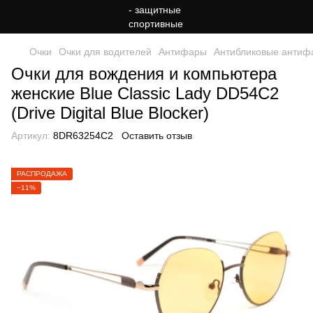
Очки
Очки для водителей
Антифары
Антибликовые антиф
Очки для вождения и компьютера
женские Blue Classic Lady DD54C2
(Drive Digital Blue Blocker)
Артикул:
8DR63254С2
Оставить отзыв
РАСПРОДАЖА
−11%