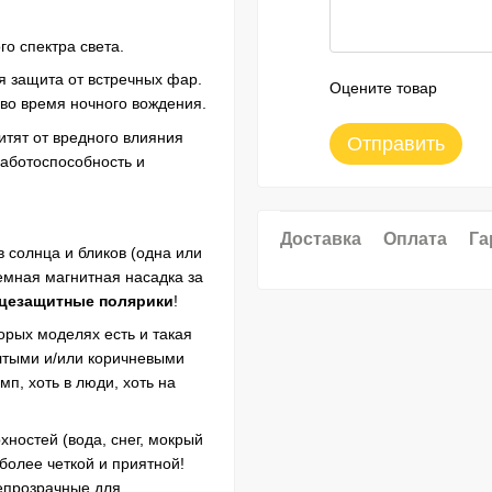
го спектра света.
я защита от встречных фар.
Оцените товар
во время ночного вождения.
тят от вредного влияния
Отправить
аботоспособность и
Доставка
Оплата
Га
 солнца и бликов (одна или
емная магнитная насадка за
цезащитные полярики
!
орых моделях есть и такая
елтыми и/или коричневыми
мп, хоть в люди, хоть на
ностей (вода, снег, мокрый
 более четкой и приятной!
непрозрачные для