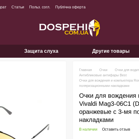
врат
Статьи
Польз. согл.
Публічна оферта
Защита слуха
Другие товары
Главная
Очки
Очки для води
Антибликовые антифары Best
Очки для вождения и компьютера Romeo
поляризационными накладками
Очки для вождения
Vivaldi Mag3-06С1 (Dr
оранжевые с 3-мя 
накладками
В наличии
Оставить отзыв