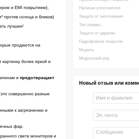
ером и EMI покрытием);
Наличие уплотнителя
Защита от запотевания
* против солнца и бликов).
Тип оправы
ать лучшее!
Защита от царапин
Гидрофобное покрытие
оторые продаются на
Модель
Модельный ряд
 картинку более яркой и
рапинам и
предотвращает
Новый отзыв или комм
 (это совершенно разные
нными к загрязнению и
речных фар.
кранного света мониторов и