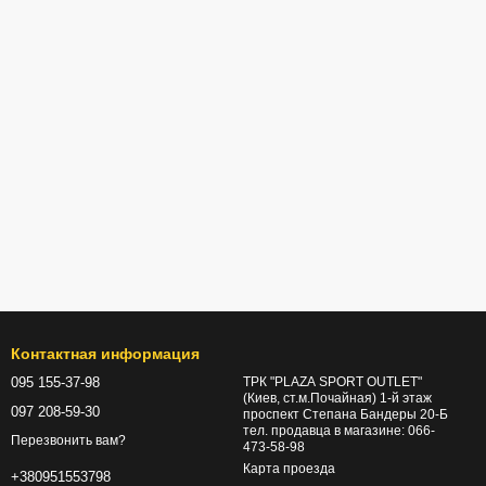
Контактная информация
095 155-37-98
ТРК "PLAZA SPORT OUTLET"
(Киев, ст.м.Почайная) 1-й этаж
097 208-59-30
проспект Степана Бандеры 20-Б
тел. продавца в магазине: 066-
Перезвонить вам?
473-58-98
Карта проезда
+380951553798