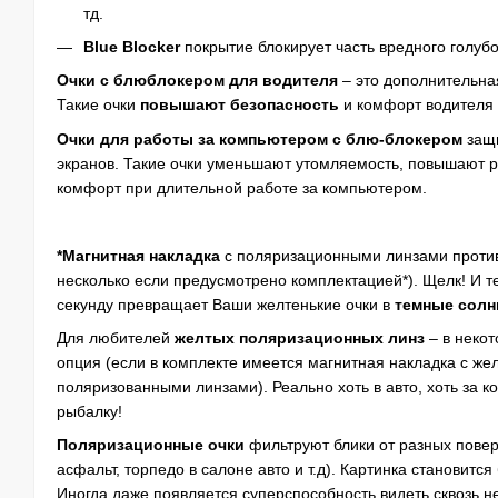
тд.
Blue Blocker
покрытие блокирует часть вредного голубо
Очки с блюблокером для водителя
– это дополнительна
Такие очки
повышают безопасность
и комфорт водителя 
Очки для работы за компьютером с блю-блокером
защи
экранов. Такие очки уменьшают утомляемость, повышают р
комфорт при длительной работе за компьютером.
*Магнитная накладка
с поляризационными линзами против
несколько если предусмотрено комплектацией*). Щелк! И т
секунду превращает Ваши желтенькие очки в
темные солн
Для любителей
желтых поляризационных линз
– в некот
опция (если в комплекте имеется магнитная накладка с ж
поляризованными линзами). Реально хоть в авто, хоть за ко
рыбалку!
Поляризационные очки
фильтруют блики от разных поверх
асфальт, торпедо в салоне авто и т.д). Картинка становится
Иногда даже появляется суперспособность видеть сквозь 