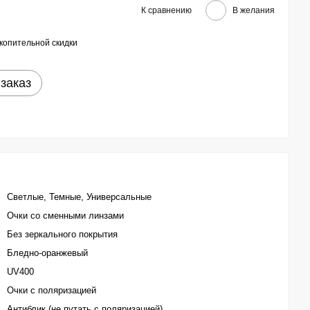
К сравнению
В желания
копительной скидки
заказ
Светлые, Темные, Универсальные
Очки со сменными линзами
Без зеркального покрытия
Бледно-оранжевый
UV400
Очки с поляризацией
Антиблик (не путать с поляризацией)