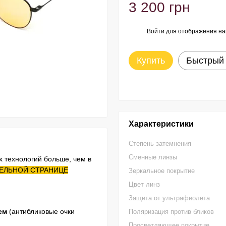
3 200 грн
Войти
для отображения на
%
Купить
Быстрый 
Характеристики
Степень затемнения
Сменные линзы
х технологий больше, чем в
ТДЕЛЬНОЙ СТРАНИЦЕ
Зеркальное покрытие
Цвет линз
Защита от ультрафиолета
ем
(антибликовые очки
Поляризация против бликов
Просветляющее покрытие