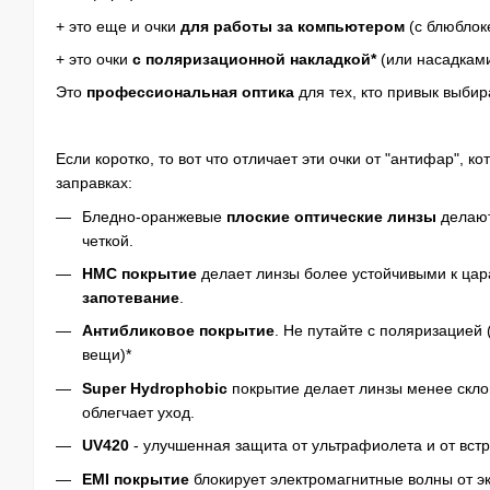
+ это еще и очки
для работы за компьютером
(с блюблок
+ это очки
с поляризационной накладкой*
(или насадками
Это
профессиональная оптика
для тех, кто привык выбир
Если коротко, то вот что отличает эти очки от "антифар", к
заправках:
Бледно-оранжевые
плоские оптические линзы
делают
четкой.
HMC покрытие
делает линзы более устойчивыми к ца
запотевание
.
Антибликовое покрытие
. Не путайте с поляризацией
вещи)*
Super Hydrophobic
покрытие делает линзы менее скло
облегчает уход.
UV420
- улучшенная защита от ультрафиолета и от вст
EMI покрытие
блокирует электромагнитные волны от э