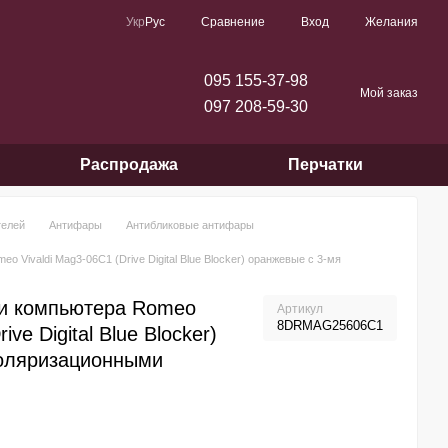
Сравнение
Укр
Рус
Вход
Желания
095 155-37-98
Мой заказ
097 208-59-30
Распродажа
Перчатки
телей
Антифары
Антибликовые антифары
 Vivaldi Mag3-06С1 (Drive Digital Blue Blocker) оранжевые с 3-мя
 и компьютера Romeo
Артикул
8DRMAG25606C1
ive Digital Blue Blocker)
поляризационными