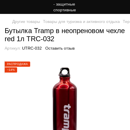
Другие товары
Товары для туризма и активного отдыха
Тер
Бутылка Tramp в неопреновом чехле
red 1л TRC-032
Артикул:
UTRC-032
Оставить отзыв
РАСПРОДАЖА
−14%