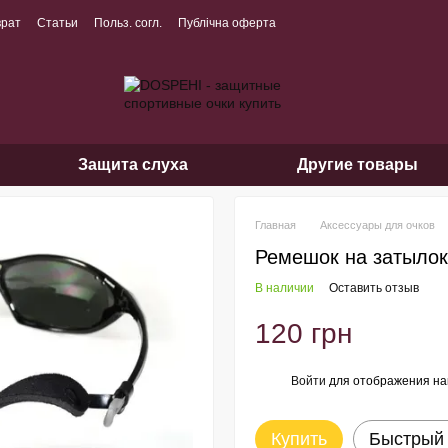
врат
Статьи
Польз. согл.
Публічна оферта
Защита слуха
Другие товары
Главная
Аксессуары для очков
Ремешок на затылок 
В наличии
Оставить отзыв
120 грн
Войти
для отображения на
%
Купить
Быстрый 