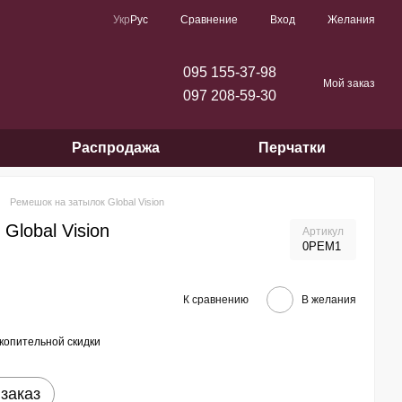
Сравнение
Укр
Рус
Вход
Желания
095 155-37-98
Мой заказ
097 208-59-30
Распродажа
Перчатки
Ремешок на затылок Global Vision
Global Vision
Артикул
0РЕМ1
К сравнению
В желания
копительной скидки
заказ