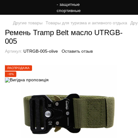
Другие товары
Товары для туризма и активного отдыха
Дру
Ремень Tramp Belt масло UTRGB-
005
Артикул:
UTRGB-005-olive
Оставить отзыв
РАСПРОДАЖА
−6%