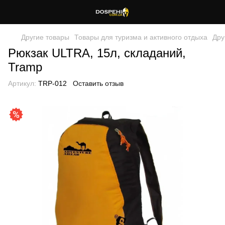
Другие товары
Товары для туризма и активного отдыха
Дру
Рюкзак ULTRA, 15л, складаний,
Tramp
Артикул:
TRP-012
Оставить отзыв