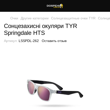
Очки
Другие категории
Солнцезащитные очки TYR
Солнце
Сонцезахисні окуляри TYR
Springdale HTS
Артикул:
LSSPDL-262
Оставить отзыв