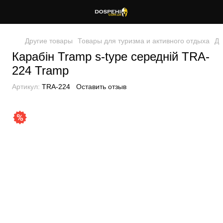
Другие товары
Товары для туризма и активного отдыха
Др
Карабін Tramp s-type середній TRA-
224 Tramp
Артикул:
TRA-224
Оставить отзыв