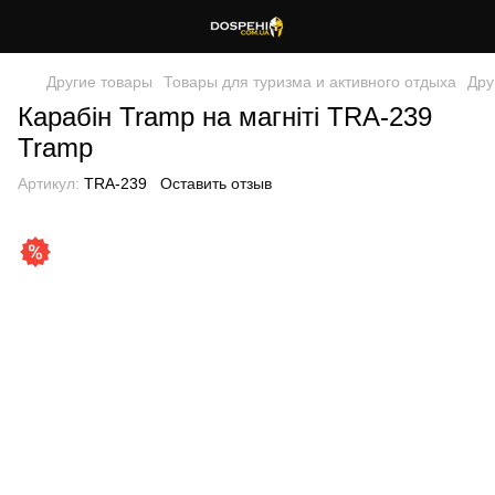
Другие товары
Товары для туризма и активного отдыха
Дру
Карабін Tramp на магніті TRA-239
Tramp
Артикул:
TRA-239
Оставить отзыв