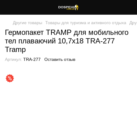
Другие товары
Товары для туризма и активного отдыха
Дру
Гермопакет TRAMP для мобильного
тел плаваючий 10,7х18 TRA-277
Tramp
Артикул:
TRA-277
Оставить отзыв