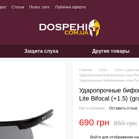
врат
Статьи
Польз. согл.
Публічна оферта
Защита слуха
Другие товары
Главная
Очки
Очки с диоптр
Ударопрочные бифокальные очки Py
Ударопрочные бифокальные очки Pyrame
Ударопрочные бифок
Lite Bifocal (+1.5) (gr
Нет в наличии
Оставить отзыв
690 грн
850 грн
Войти
для отображения на
%