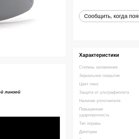
Сообщить, когда поя
Характеристики
Степень затемнения
Зеркальное покрытие
Цвет линз
й линзой
Защита от ультрафиолета
Наличие уплотнителя
Повышенная
ударопрочность
Тип оправы
Диоптрии