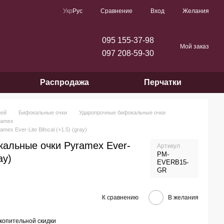
Сравнение
Укр
Рус
Вход
Желания
095 155-37-98
Мой заказ
097 208-59-30
Распродажа
Перчатки
ией
Бифокальные очки
Ударопрочные бифокальные очки
ramex
x Ever-Lite Bifocal (+1.5) (gray)
альные очки Pyramex Ever-
Артикул
PM-
ay)
EVERB15-
GR
К сравнению
В желания
копительной скидки