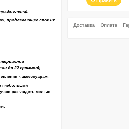
Отправить
трафиолета);
ах, продлевающее срок их
Доставка
Оплата
Га
атериаллов
ли до 22 граммов);
епления к аксессуарам.
еет небольшой
лучше разглядеть мелкие
ти
: