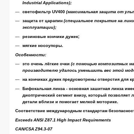
Industrial Applications)
;
светофильтр UV400
(максимальная защита от уль
защита от царапин
(специальное покрытие на линз
эксплуатации);
резиновые кончики дужек;
мягкие носоупоры.
Особенности:
это очень лёгкие очки
(с помощью композитных м
производителю удалось уменьшить вес этой моде
на кончиках дужек предусмотрены отверстия для кр
Бифокальная линза - основная зашитная линза им
диоптрический сегмент внизу, который позволяет 
детали вблизи и помогает мелкой моторике.
Соответствие международным стандартам безопаснос
Exceeds ANSI Z87.1 High Impact Requirements
CAN/CSA Z94.3-07