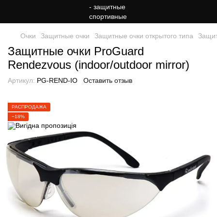
Очки
Защитные очки
Защитные очки открытого типа
Защит
Защитные очки ProGuard
Rendezvous (indoor/outdoor mirror)
Артикул:
PG-REND-IO
Оставить отзыв
РАСПРОДАЖА
−18%