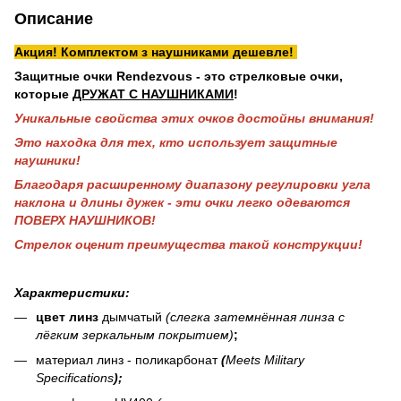
Описание
Акция! Комплектом з наушниками дешевле!
Защитные очки Rendezvous - это с
трелковые очки,
которые
ДРУЖАТ С НАУШНИКАМИ
!
Уникальные свойства этих очков достойны внимания!
Это находка для тех, кто использует защитные
наушники!
Благодаря расширенному диапазону регулировки угла
наклона и длины дужек - эти очки легко одеваются
ПОВЕРХ НАУШНИКОВ!
Стрелок оценит преимущества такой конструкции!
Характеристики:
цвет линз
дымчатый
(слегка затемнённая линза с
лёгким зеркальным покрытием)
;
материал
линз
-
поликарбонат
(
Meets Military
Specifications
);