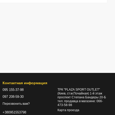
Контактная информация
095 155-37-98
ТРК "PLAZA SPORT OUTLET"
(Киев, ст.м.Почайная) 1-й этаж
097 208-59-30
проспект Степана Бандеры 20-Б
тел. продавца в магазине: 066-
Перезвонить вам?
473-58-98
Карта проезда
+380951553798