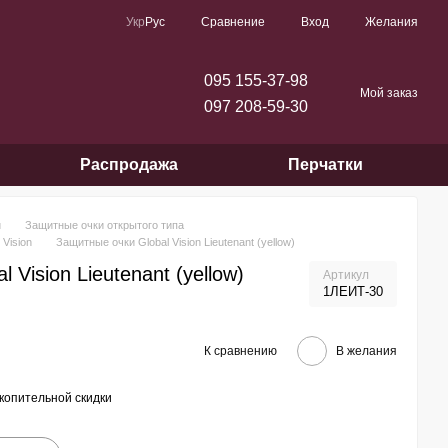
Сравнение
Укр
Рус
Вход
Желания
095 155-37-98
Мой заказ
097 208-59-30
Распродажа
Перчатки
и
Защитные очки открытого типа
Vision
Защитные очки Global Vision Lieutenant (yellow)
 Vision Lieutenant (yellow)
Артикул
1ЛЕИТ-30
К сравнению
В желания
копительной скидки