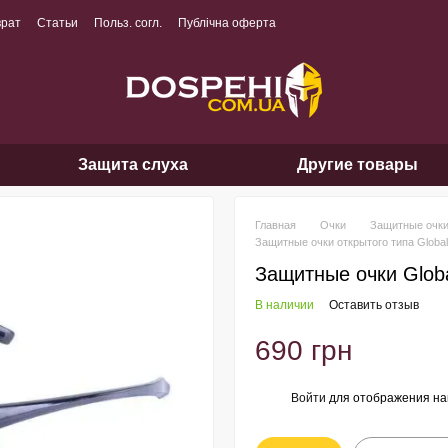
врат
Статьи
Польз. согл.
Публічна оферта
Защита слуха
Другие товары
Главная
Очки
Защитные очк
Защитные очки открытого типа Global 
Защитные очки Global
В наличии
Оставить отзыв
690 грн
Войти
для отображения на
%