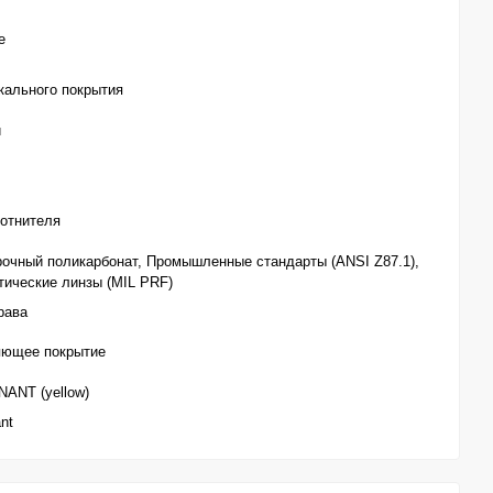
е
кального покрытия
й
лотнителя
очный поликарбонат, Промышленные стандарты (ANSI Z87.1),
ические линзы (MIL PRF)
рава
яющее покрытие
ANT (yellow)
nt