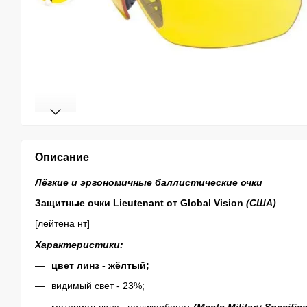
Описание
Лёгкие и эргономичные баллистические очки
Защитные очки
Lieutenant от Global Vision
(США)
[лейтена нт]
Характеристики:
цвет линз - жёлтый;
видимый свет - 23%;
материал линз - поликарбонат
(
Meets Military Specifica