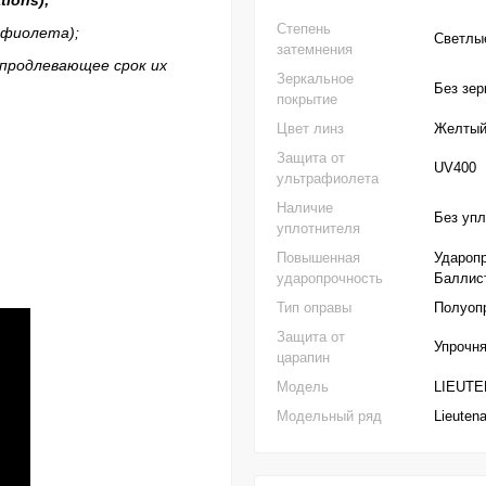
Степень
афиолета);
Светлы
затемнения
 продлевающее срок их
Зеркальное
Без зер
покрытие
Цвет линз
Желты
Защита от
UV400
ультрафиолета
Наличие
Без уп
уплотнителя
Повышенная
Ударопр
ударопрочность
Баллист
Тип оправы
Полуоп
Защита от
Упрочн
царапин
Модель
LIEUTEN
Модельный ряд
Lieutena