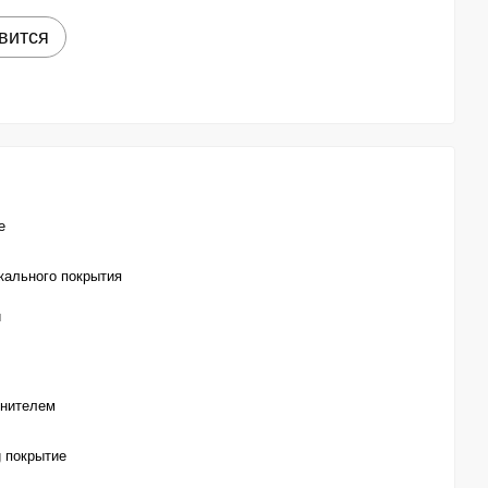
вится
е
кального покрытия
й
тнителем
g покрытие