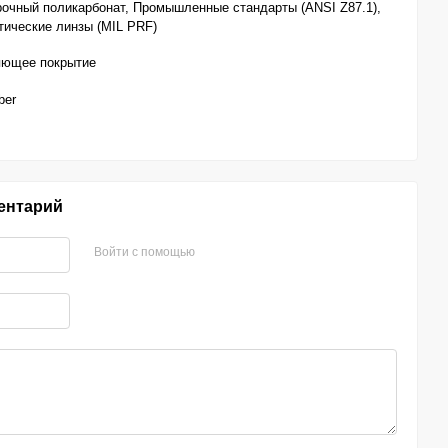
очный поликарбонат, Промышленные стандарты (ANSI Z87.1),
ические линзы (MIL PRF)
яющее покрытие
ber
ентарий
Войти с помощью