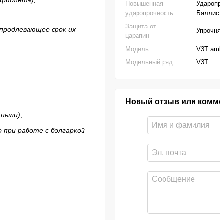
Повышенная
Ударопр
ударопрочность
Баллист
Защита от
 продлевающее срок их
Упрочн
царапин
Модель
V3T am
Модельный ряд
V3T
Новый отзыв или комм
 пыли)
;
о при работе с болгаркой