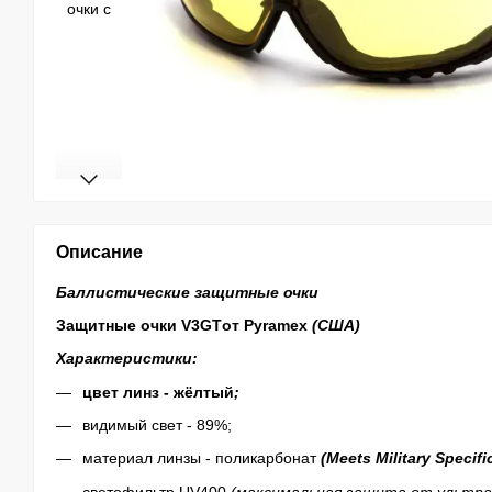
Описание
Баллистические защитные очки
Защитные очки
V3GTот Pyramex
(США)
Характеристики:
цвет линз - жёлтый
;
видимый свет - 89%;
материал линзы - поликарбонат
(
Meets Military Specifi
светофильтр UV400
(максимальная защита от ультр