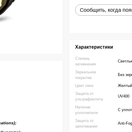
Сообщить, когда поя
Характеристики
Степень
Светлы
затемнения
Зеркальное
Без зер
покрытие
Цвет линз
Желты
Защита от
UV400
ультрафиолета
Наличие
С упло
уплотнителя
Защита от
cations
);
Anti-Fo
запотевания
афиолета);