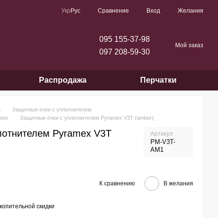
Сравнение
Укр
Рус
Вход
Желания
095 155-37-98
Мой заказ
097 208-59-30
Распродажа
Перчатки
и
Защитные очки с уплотнителем
mex
Защитные очки с уплотнителем Pyramex V3T (amber)
лотнителем Pyramex V3T
Артикул
PM-V3T-
AM1
К сравнению
В желания
копительной скидки