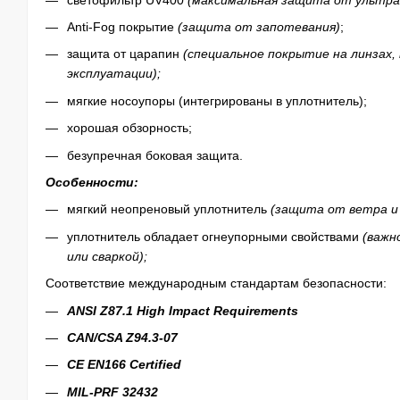
Anti-Fog покрытие
(защита от запотевания)
;
защита от царапин
(специальное покрытие на линзах,
эксплуатации);
мягкие носоупоры (интегрированы в уплотнитель);
хорошая обзорность;
безупречная боковая защита.
Особенности:
мягкий
неопреновый
уплотнитель
(защита от ветра и
уплотнитель обладает огнеупорными свойствами
(важн
или сваркой);
Соответствие международным стандартам безопасности
:
ANSI Z87.1 High Impact Requirements
CAN/CSA Z94.3-07
CE EN166 Certified
MIL-PRF 32432