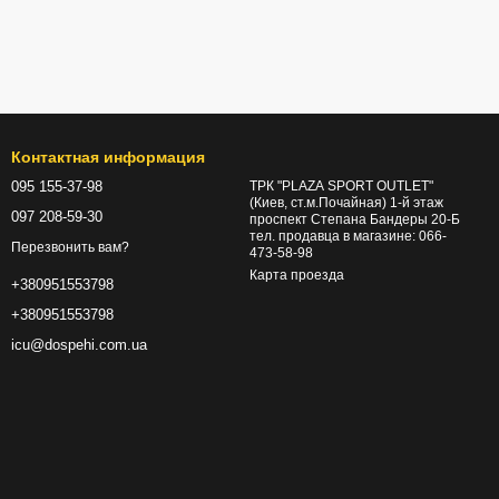
Контактная информация
095 155-37-98
ТРК "PLAZA SPORT OUTLET"
(Киев, ст.м.Почайная) 1-й этаж
097 208-59-30
проспект Степана Бандеры 20-Б
тел. продавца в магазине: 066-
Перезвонить вам?
473-58-98
Карта проезда
+380951553798
+380951553798
icu@dospehi.com.ua