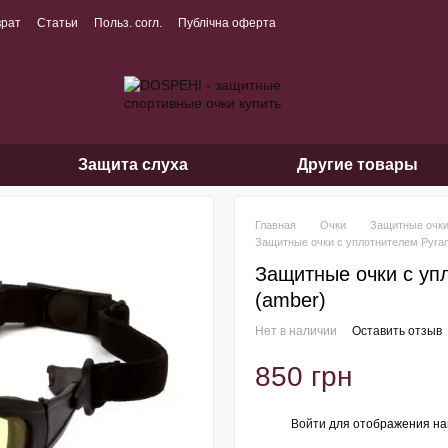
врат
Статьи
Польз. согл.
Публічна оферта
Защита слуха
Другие товары
Главная
Очки
Защитные очк
Защитные очки с уплотнителем Pyra
Защитные очки с уп
(amber)
Нет в наличии
Оставить отзыв
850 грн
Войти
для отображения на
%