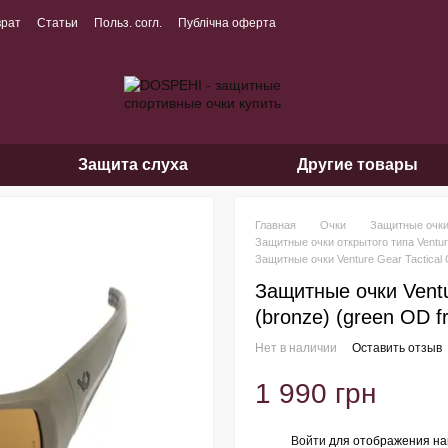
врат
Статьи
Польз. согл.
Публічна оферта
Защита слуха
Другие товары
Главная
Очки
Защитные очк
Защитные очки открытого типа Venture
Защитные очки Venture Gear Tactical
Защитные очки Ventu
(bronze) (green OD f
Нет в наличии
Оставить отзыв
1 990 грн
Войти
для отображения на
%