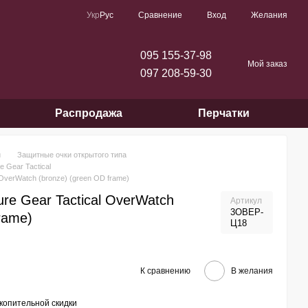
Сравнение
Укр
Рус
Вход
Желания
095 155-37-98
Мой заказ
097 208-59-30
Распродажа
Перчатки
и
Защитные очки открытого типа
 Gear Tactical
 OverWatch (bronze) (green OD frame)
re Gear Tactical OverWatch
Артикул
3ОВЕР-
rame)
Ц18
К сравнению
В желания
копительной скидки