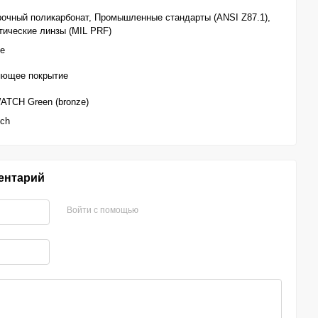
очный поликарбонат, Промышленные стандарты (ANSI Z87.1),
ические линзы (MIL PRF)
ве
яющее покрытие
TCH Green (bronze)
tch
ентарий
Войти с помощью