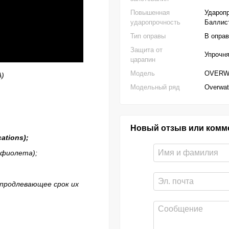
Повышенная
Ударопр
ударопрочность
Баллист
Тип оправы
В опра
Защита от
Упрочн
царапин
Модель
OVERWA
)
Модельный ряд
Overwa
Новый отзыв или комм
cations
);
афиолета);
 продлевающее срок их