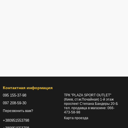
Контактная информация
095 155-37-98
ТРК "PLAZA SPORT OUTLET"
(Киев, ст.м.Почайная) 1-й этаж
097 208-59-30
проспект Степана Бандеры 20-Б
тел. продавца в магазине: 066-
Перезвонить вам?
473-58-98
Карта проезда
+380951553798