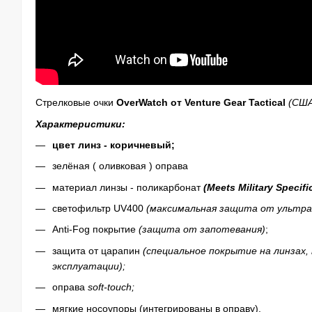
Стрелковые очки
OverWatch от Venture Gear Tactical
(США
Характеристики:
цвет линз - коричневый
;
зелёная ( оливковая ) оправа
материал линзы - поликарбонат
(
Meets Military Specifi
светофильтр UV400
(максимальная защита от ультр
Anti-Fog покрытие
(защита от запотевания)
;
защита от царапин
(специальное покрытие на линзах,
эксплуатации);
оправа
soft-touch;
мягкие носоупоры (интегрированы в оправу).