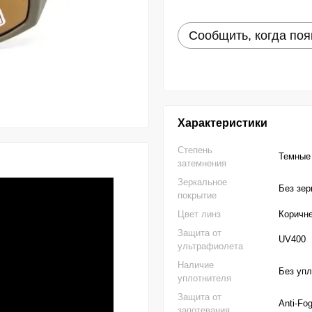
Сообщить, когда поя
Характеристики
Степень
Темные
затемнения
Зеркальное
Без зер
покрытие
Цвет линз
Коричн
Защита от
UV400
ультрафиолета
Наличие
Без уп
уплотнителя
Защита от
Anti-Fo
запотевания