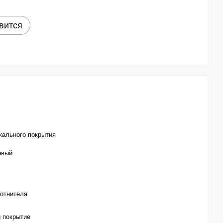
вится
кального покрытия
евый
лотнителя
g покрытие