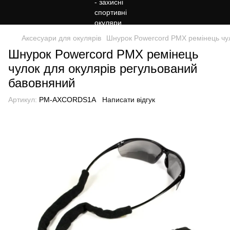
Аксесуари для окулярів
Шнурок Powercord PMX ремінець чул
Шнурок Powercord PMX ремінець
чулок для окулярів регульований
бавовняний
Артикул:
PM-AXCORDS1A
Написати відгук