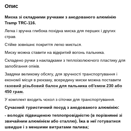
Опис
Миска зі складними ручками з анодованого алюмінію
Tramp TRC-116.
Легка і зручна глибока похідна миска для перших і других
страв.
Стійке зовнішнє покриття легко миється.
Миску можна ставити на відкритий вогонь пальника.
Складено ручки з накладками з теплоізолюючого пластику для
запобігання опіків.
Завдяки великому обсягу, для зручності транспортування і
економії місця в рюкзаку, всередину миски можна поставити
газовий різьбовий балон для пальника об'ємом 230 або
450 грам.
У комплект входить чохол з сіточки для транспортування.
Сучасний туристичний посуд з анодованого алюмінію:
- володіє підвищеною теплопровідністю (в порівнянні зі
звичайним алюмінієм або сталлю). Їжа в неї готуватися
швидше і з меншими витратами палива;