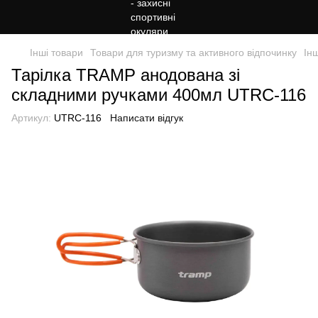
Інші товари
Товари для туризму та активного відпочинку
Ін
Тарілка TRAMP анодована зі
складними ручками 400мл UTRC-116
Артикул:
UTRC-116
Написати відгук