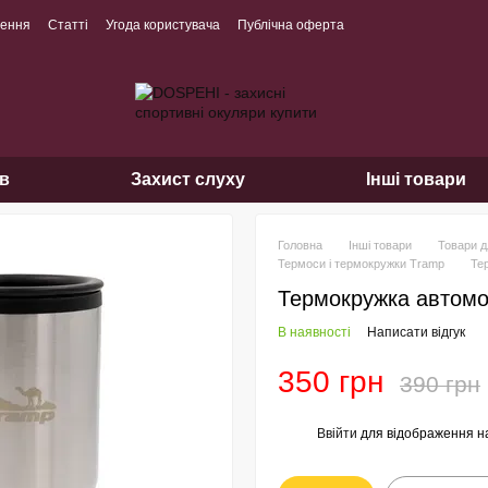
нення
Статті
Угода користувача
Публічна оферта
ів
Захист слуху
Інші товари
Головна
Інші товари
Товари д
Термоси і термокружки Tramp
Те
Термокружка автомоб
В наявності
Написати відгук
350 грн
390 грн
Ввійти
для відображення н
%