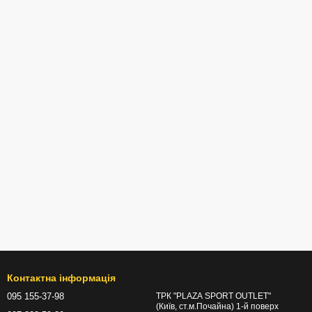
Контактна інформація
095 155-37-98
ТРК "PLAZA SPORT OUTLET"
(Київ, ст.м.Почайна) 1-й поверх