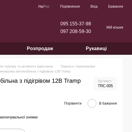
Порівняння
Укр
Рус
Вхід
Бажання
095 155-37-98
Мій кошик
097 208-59-30
Розпродаж
Рукавиці
ля туризму та активного відпочинку
Термоси і термокружки
рмокружка автомобільна з підігрівом 12В Tramp
ільна з підігрівом 12В Tramp
Артикул
TRC-005
Порівняти
В бажання
акопичувальної знижки