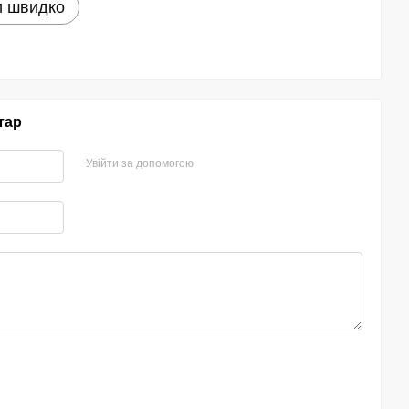
и швидко
тар
Увійти за допомогою