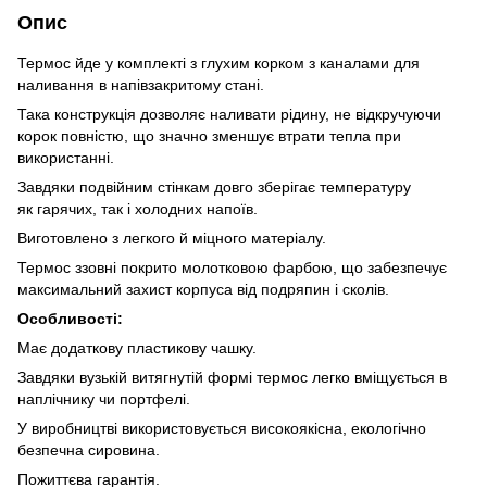
Опис
Термос йде у комплекті з глухим корком з каналами для
наливання в напівзакритому стані.
Така конструкція дозволяє наливати рідину, не відкручуючи
корок повністю, що значно зменшує втрати тепла при
використанні.
Завдяки подвійним стінкам довго зберігає температуру
як гарячих, так і холодних напоїв.
Виготовлено з легкого й міцного матеріалу.
Термос ззовні покрито молотковою фарбою, що забезпечує
максимальний захист корпуса від подряпин і сколів.
Особливості:
Має додаткову пластикову чашку.
Завдяки вузькій витягнутій формі термос легко вміщується в
наплічнику чи портфелі.
У виробництві використовується високоякісна, екологічно
безпечна сировина.
Пожиттєва гарантія.