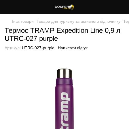
Інші товари
Товари для туризму та активного відпочинку
Те
Термос TRAMP Expedition Line 0,9 л
UTRC-027 purple
Артикул:
UTRC-027-purple
Написати відгук