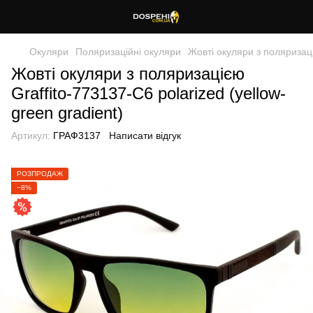
Окуляри
Поляризаційні окуляри
Жовті окуляри з поляризац
Жовті окуляри з поляризацією
Graffito-773137-C6 polarized (yellow-
green gradient)
Артикул:
ГРАФ3137
Написати відгук
РОЗПРОДАЖ
−8%