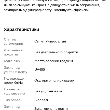
лінзи збільшують контраст, підвищують різкість зображення,
захищають від ультрафіолету і зменшують відблиски.
Характеристики
Ступінь
Світлі, Універсальні
затемнення
Дзеркальне
Без дзеркального покриття
покриття
Колір лінз
Жовто-зелений градієнт
Захист від
UV400
ультрафіолету
Поляризація
Окуляри з поляризацією
проти бліків
Наявність
Без ущільнювача
ущільнювача
Тип оправи
В оправі
Захист від
Зміцнююче покриття