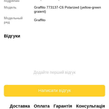
подряпин
Модель
Graffito 773137-C6 Polarized (yellow-green
graient)
Модельный
Graffito
ряд
Відгуки
Додайте перший відгук
Написати відгук
Доставка
Оплата
Гарантія
Консультація