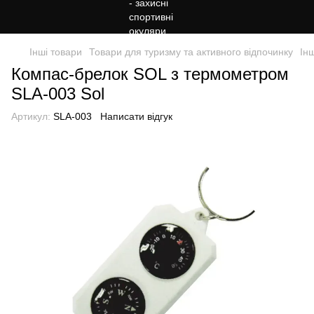
Інші товари
Товари для туризму та активного відпочинку
Ін
Компас-брелок SOL з термометром
SLA-003 Sol
Артикул:
SLA-003
Написати відгук