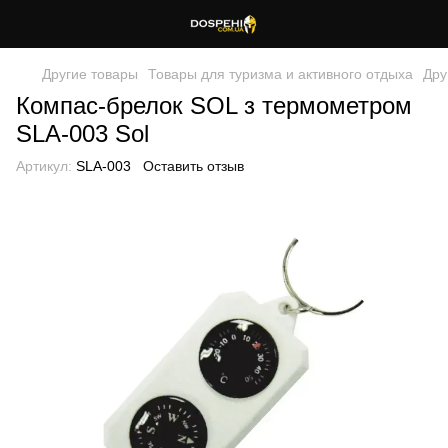
Другие товары
Товары для туризма и активного отдыха
Дру
Компас-брелок SOL з термометром
SLA-003 Sol
Артикул:
SLA-003
Оставить отзыв