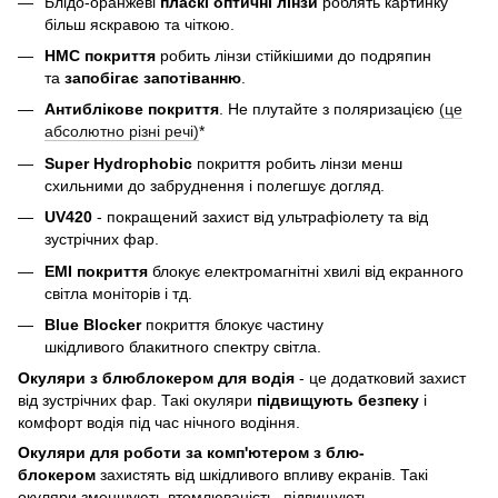
Блідо-оранжеві
пласкі оптичні л
інзи
роблять картинку
більш яскравою та чіткою.
HMC
покриття
робить лінзи стійкішими до подряпин
та
запобігає запотіванню
.
Антиблікове покриття
.
Не плутайте з поляризацією
(це
абсолютно різні речі)
*
Super Hydrophobic
покриття робить лінзи менш
схильними до забруднення і полегшує догляд.
UV420
- покращений захист від ультрафіолету та від
зустрічних фар.
EMI покриття
блокує електромагнітні хвилі від екранного
світла моніторів і тд.
Blue Blocker
покриття блокує частину
шкідливого блакитного спектру світла.
Окуляри з блюблокером для водія
- це додатковий захист
від зустрічних фар. Такі окуляри
підвищують безпеку
і
комфорт
водія під час нічного водіння.
Окуляри для роботи за комп'ютером з блю-
блокером
захистять від шкідливого впливу екранів. Такі
окуляри зменшують втомлюваність, підвищують