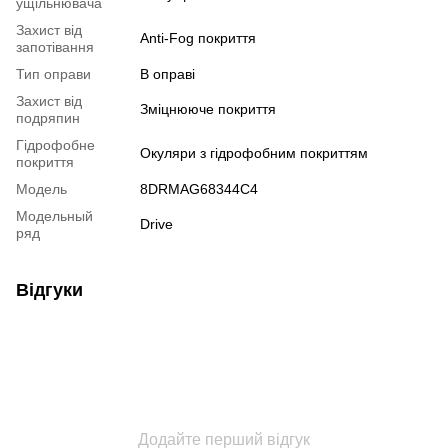
ущільнювача
Захист від
Anti-Fog покриття
запотівання
Тип оправи
В оправі
Захист від
Зміцнююче покриття
подряпин
Гідрофобне
Окуляри з гідрофобним покриттям
покриття
Модель
8DRMAG68344C4
Модельный
Drive
ряд
Відгуки
Додайте перший відгук