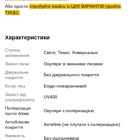
Або просто
спробуйте якийсь із ЦИХ ВАРІАНТІВ (зробіть
ТИЦЬ).
Характеристики
Ступінь
Світлі, Темні, Універсальні
затемнення
Змінні лінзи
Окуляри зі змінними лінзами
Дзеркальне
Без дзеркального покриття
покриття
Колір лінз
Блідо-помаранчевий
Захист від
UV400
ультрафіолету
Поляризація
Окуляри з поляризацією
проти бліків
Антиблікове
Антиблік (не плутати з поляризацією)
покриття
Наявність
Без ущільнювача