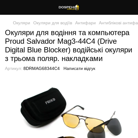
Окуляри
Окуляри для водїїв
Антифари
Антиблікові антиф
Окуляри для водіння та компьютера
Proud Salvador Mag3-44С4 (Drive
Digital Blue Blocker) водійські окуляри
з трьома поляр. накладками
Артикул:
8DRMAG68344C4
Написати відгук