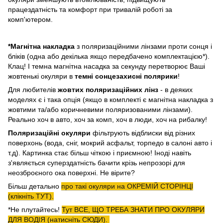
працездатність та комфорт при тривалій роботі за
комп'ютером.
*Магнітна накладка
з поляризаційними лінзами проти сонця і
бліків (одна або декілька якщо передбачено комплектацією*).
Клац! І темна магнітна насадка за секунду перетворює Ваші
жовтенькі окуляри в
темні сонцезахисні полярики
!
Для любителів
жовтих поляризаційних лінз
- в деяких
моделях є і така опція (якщо в комплекті є магнітна накладка з
жовтими та/або коричневими поляризованими лінзами).
Реально хоч в авто, хоч за комп, хоч в люди, хоч на рибалку!
П
оляризаційні окуляри
фільтрують відблиски від різних
поверхонь (вода, сніг, мокрий асфальт, торпедо в салоні авто і
т.д). Картинка стає більш чіткою і приємною! Іноді навіть
з'являється суперздатність бачити крізь непрозорі для
неозброєного ока поверхні. Не вірите?
Більш детально
про такі окуляри на ОКРЕМІЙ СТОРІНЦІ
(клікніть ТУТ).
*Не плутайтесь!
Тут ВСЕ, ЩО ТРЕБА ЗНАТИ ПРО ОКУЛЯРИ
ДЛЯ ВОДІЯ (натисніть СЮДИ).