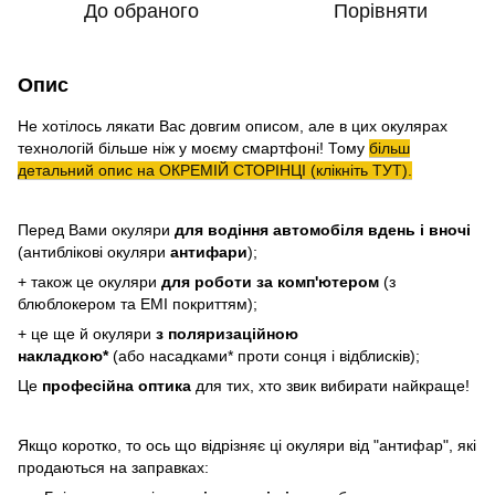
До обраного
Порівняти
Опис
Не хотілось лякати Вас довгим описом, але в цих окулярах
технологій більше ніж у моєму смартфоні! Тому
більш
детальний опис на ОКРЕМІЙ СТОРІНЦІ (клікніть ТУТ).
Перед Вами окуляри
для водіння автомобіля
вдень і вночі
(антиблікові окуляри
антифари
);
+ також це окуляри
для роботи за комп'ютером
(
з
блюблокером та EMI покриттям);
+ це ще й окуляри
з поляризаційною
накладкою*
(або
насадками* проти сонця і відблисків);
Це
професійна оптика
для тих, хто звик вибирати найкраще!
Якщо коротко, то ось що
відрізняє ці окуляри від "антифар", які
продаються на заправках: