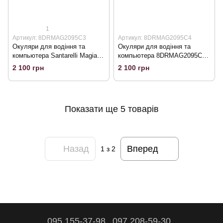
1
Артикул: 8DRMAG2095C3
Артикул: 8DRMAG2095C4
Окуляри для водіння та
Окуляри для водіння та
компьютера Santarelli Magiano
компьютера 8DRMAG2095C4
Mag2-95C3 (Drive Digital Blue
Magnetic-2 (Drive Digital Blue
2 100 грн
2 100 грн
Blocker), помаранчеві з 2-ма
Blocker), помаранчеві з 2-ма
поляризаційними накладками
поляризаційними накладками
Показати ще 5 товарів
Назад
Вперед
1
з 2
095 155-37-98
097 208-59-30